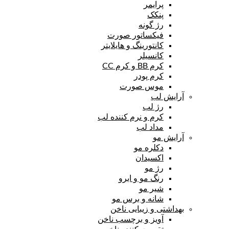
پرایمر
پنکک
رژ گونه
فیکساتور صورت
کانتورینگ و هایلایتر
کانسیلر
کرم BB و کرم CC
کرم پودر
موس صورت
آرایش لب
رژ لب
کرم و نرم کننده لب
مداد لب
آرایش مو
دکلره مو
اکسیدان
رژ مو
رنگ مو و ابرو
شیر مو
شانه و برس مو
بهداشتی و زیبایی ناخن
آویز و برچسب ناخن