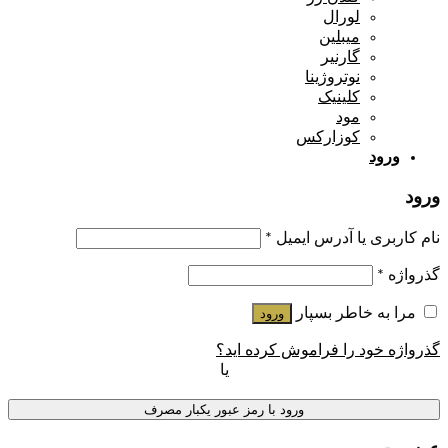
لورال
میبلین
گارنیر
نوتروژینا
کلینیک
مود
کوزارکس
ورود
ورود
نام کاربری یا آدرس ایمیل
*
گذرواژه
*
مرا به خاطر بسپار
ورود
گذرواژه خود را فراموش کرده اید؟
یا
ورود با رمز عبور یکبار مصرف