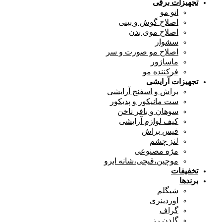
تجهیزات برقی
اتو مو
اصلاح گوش و بینی
اصلاح موی بدن
سشوار
اصلاح مو صورت و سر
ماساژور
فرکننده مو
تجهیزات آرایشی
براش و اسفنج آرایشی
ست مانیکور و پدیکور
سوهان و بافر ناخن
کیف لوازم آرایشی
فیس براش
لنز چشم
مژه مصنوعی
موچین،قیچی،شانه ابرو
تخفیفات
برندها
شیگلم
اوردینری
گراف
گلدن رز