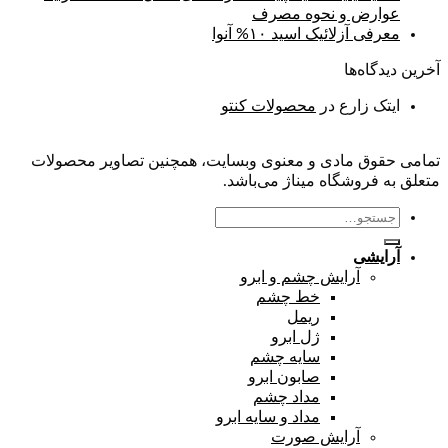
عوارض و نحوه مصرف
معرفی آزلائیک اسید ۱۰% آنوا
آخرین دیدگاه‌ها
ایتک زارع
در
محصولات کنتو
تمامی حقوق مادی و معنوی وبسایت، همچنین تصاویر محصولات
متعلق به فروشگاه میناژ می‌باشد.
جستجو
برای:
آرایشی
آرایش چشم و ابرو
خط چشم
ریمل
ژل ابرو
سایه چشم
صابون ابرو
مداد چشم
مداد و سایه ابرو
آرایش صورت