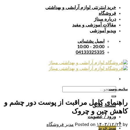
Skip
خرید اینترنتی لوازم آرایشی و بهداشتی
to
فروشگاه
content
درباره میناژ
مقالات آموزشی و مفید
ویدیو آموزشی
ایمیل پشتیبانی
20:00 - 10:00
04133325335
جستجو
سلامت پوست
برای:
راهنمای کامل مراقبت از پوست دور چشم و
لیست علایق
کاهش چین و چروک
ورود / عضویت
by
۱۴۰۳/۱۲/۲۴
Posted on
مدیر فروشگاه
سبد خرید