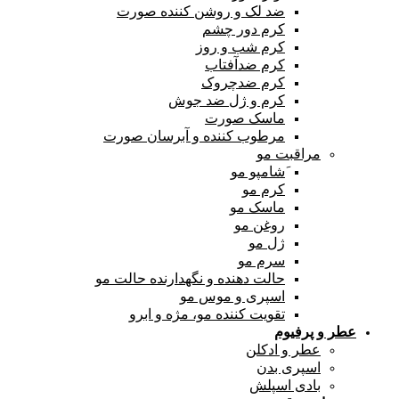
ضد لک و روشن کننده صورت
کرم دور چشم
کرم شب و روز
کرم ضدآفتاب
کرم ضدچروک
کرم و ژل ضد جوش
ماسک صورت
مرطوب کننده و آبرسان صورت
مراقبت مو
َشامپو مو
کرم مو
ماسک مو
روغن مو
ژل مو
سرم مو
حالت دهنده و نگهدارنده حالت مو
اسپری و موس مو
تقویت کننده مو، مژه و ابرو
عطر و پرفیوم
عطر و ادکلن
اسپری بدن
بادی اسپلش