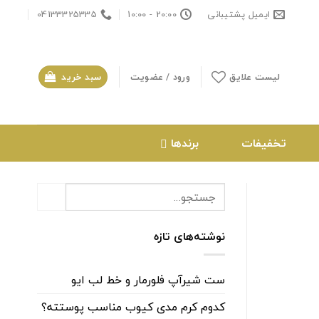
ایمیل پشتیبانی
20:00 - 10:00
04133325335
لیست علایق
ورود / عضویت
سبد خرید
تخفیفات
برندها
نوشته‌های تازه
ست شیرآپ فلورمار و خط لب ایو
کدوم کرم مدی کیوب مناسب پوستته؟