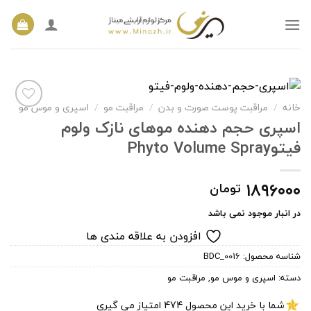
Ski
t
conten
خانه
/
مراقبت پوست صورت و بدن
/
مراقبت مو
/
اسپری و موس مو
اسپری حجم دهنده موهای نازک ولوم
فیتوPhyto Volume Spray
افزودن
به
علاقه
مندی
۱۸۹۶۰۰۰
تومان
ها
در انبار موجود نمی باشد
افزودن به علاقه مندی ها
شناسه محصول:
BDC_0016
دسته:
اسپری و موس مو
,
مراقبت مو
شما با خرید این محصول
474
امتیاز می گیری