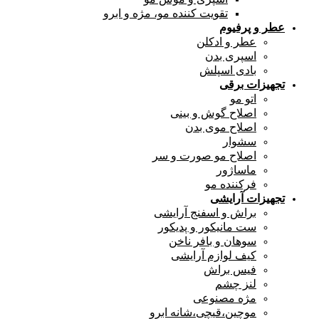
تقویت کننده مو، مژه و ابرو
عطر و پرفیوم
عطر و ادکلن
اسپری بدن
بادی اسپلش
تجهیزات برقی
اتو مو
اصلاح گوش و بینی
اصلاح موی بدن
سشوار
اصلاح مو صورت و سر
ماساژور
فرکننده مو
تجهیزات آرایشی
براش و اسفنج آرایشی
ست مانیکور و پدیکور
سوهان و بافر ناخن
کیف لوازم آرایشی
فیس براش
لنز چشم
مژه مصنوعی
موچین،قیچی،شانه ابرو