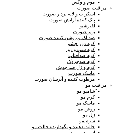
موم و وکس
مراقبت صورت
اسکراب و لایه بردار صورت
پاک کننده آرایش صورت
افترشیو
تونر صورت
ضد لک و روشن کننده صورت
کرم دور چشم
کرم شب و روز
کرم ضدآفتاب
کرم ضدچروک
کرم و ژل ضد جوش
ماسک صورت
مرطوب کننده و آبرسان صورت
مراقبت مو
َشامپو مو
کرم مو
ماسک مو
روغن مو
ژل مو
سرم مو
حالت دهنده و نگهدارنده حالت مو
اسپری و موس مو