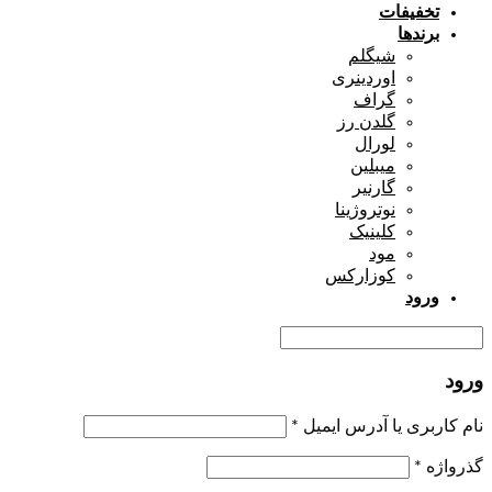
تخفیفات
برندها
شیگلم
اوردینری
گراف
گلدن رز
لورال
میبلین
گارنیر
نوتروژینا
کلینیک
مود
کوزارکس
ورود
ورود
نام کاربری یا آدرس ایمیل
*
گذرواژه
*