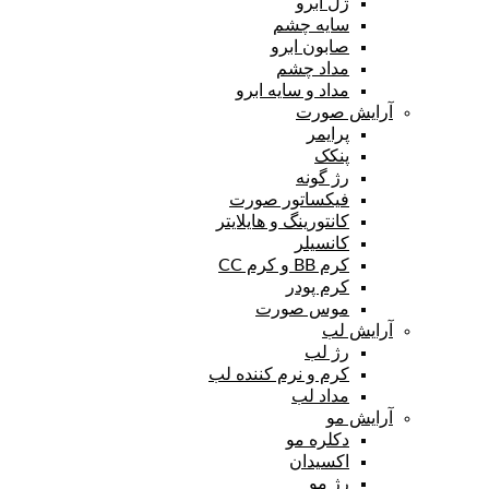
ژل ابرو
سایه چشم
صابون ابرو
مداد چشم
مداد و سایه ابرو
آرایش صورت
پرایمر
پنکک
رژ گونه
فیکساتور صورت
کانتورینگ و هایلایتر
کانسیلر
کرم BB و کرم CC
کرم پودر
موس صورت
آرایش لب
رژ لب
کرم و نرم کننده لب
مداد لب
آرایش مو
دکلره مو
اکسیدان
رژ مو