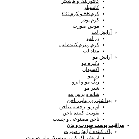
کانتورینگ و هایلایتر
کانسیلر
کرم BB و کرم CC
کرم پودر
موس صورت
آرایش لب
رژ لب
کرم و نرم کننده لب
مداد لب
آرایش مو
دکلره مو
اکسیدان
رژ مو
رنگ مو و ابرو
شیر مو
شانه و برس مو
بهداشتی و زیبایی ناخن
آویز و برچسب ناخن
تقوییت کننده ناخن
ناخن مصنوعی و چسب
مراقبت پوست صورت و بدن
پاک کننده آرایش صورت
آرایش پاک کن و میسیلار واتر صورت