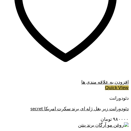
– بنزالکونیوم کلرید
– گلیسیرین
– خیار
افزودن به علاقه مندی ها
Quick View
دئودورانت
دئودورانت زیر بغل ژله ای برند سکرت امریکا secret
۹۸۰۰۰۰
تومان