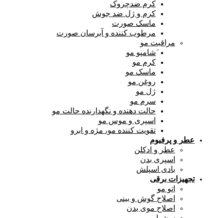
کرم ضدچروک
کرم و ژل ضد جوش
ماسک صورت
مرطوب کننده و آبرسان صورت
مراقبت مو
َشامپو مو
کرم مو
ماسک مو
روغن مو
ژل مو
سرم مو
حالت دهنده و نگهدارنده حالت مو
اسپری و موس مو
تقویت کننده مو، مژه و ابرو
عطر و پرفیوم
عطر و ادکلن
اسپری بدن
بادی اسپلش
تجهیزات برقی
اتو مو
اصلاح گوش و بینی
اصلاح موی بدن
سشوار