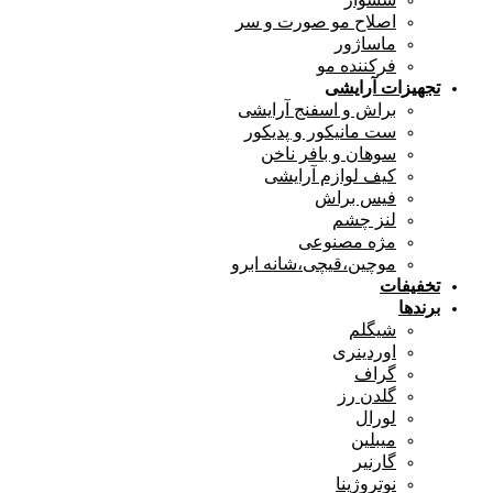
اصلاح مو صورت و سر
ماساژور
فرکننده مو
تجهیزات آرایشی
براش و اسفنج آرایشی
ست مانیکور و پدیکور
سوهان و بافر ناخن
کیف لوازم آرایشی
فیس براش
لنز چشم
مژه مصنوعی
موچین،قیچی،شانه ابرو
تخفیفات
برندها
شیگلم
اوردینری
گراف
گلدن رز
لورال
میبلین
گارنیر
نوتروژینا