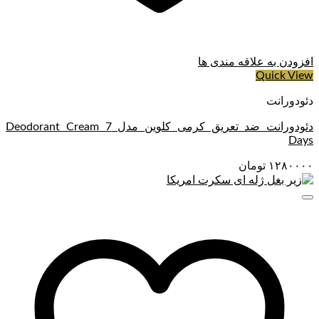
با کمک پنبه، چشم پاککن نوتروژینا را برای چند ثانیه روی پلک نگه
دارید و به آرامی در یک جهت تمیز کنید.
ترکیبات اصلی محلول چشم پاک کن نوتروژینا
افزودن به علاقه مندی ها
Quick View
– آب
دئودورانت
– سیکلوپنتاسیلوکسان
دئودورانت ضد تعریق کرمی کلوین مدل Deodorant Cream 7
– سیکلوهگزاسیلوکسان
Days
– عصاره برگ آلوئه‌ورا باربادنسیس
۱۲۸۰۰۰۰
تومان
– بنزیل الکل
– کلرید سدیم
– دی پروپیلن گلیکول
– پولوکسامر ۱۸۲
– آلانتوئین
– تری پتاسیم EDTA