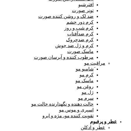
افترشیو
تونر صورت
ضد لک و روشن کننده صورت
کرم دور چشم
کرم شب و روز
کرم ضدآفتاب
کرم ضدچروک
کرم و ژل ضد جوش
ماسک صورت
مرطوب کننده و آبرسان صورت
مراقبت مو
َشامپو مو
کرم مو
ماسک مو
روغن مو
ژل مو
سرم مو
حالت دهنده و نگهدارنده حالت مو
اسپری و موس مو
تقویت کننده مو، مژه و ابرو
عطر و پرفیوم
عطر و ادکلن