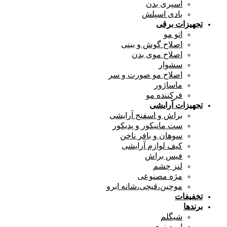
اسپری بدن
بادی اسپلش
تجهیزات برقی
اتو مو
اصلاح گوش و بینی
اصلاح موی بدن
سشوار
اصلاح مو صورت و سر
ماساژور
فرکننده مو
تجهیزات آرایشی
براش و اسفنج آرایشی
ست مانیکور و پدیکور
سوهان و بافر ناخن
کیف لوازم آرایشی
فیس براش
لنز چشم
مژه مصنوعی
موچین،قیچی،شانه ابرو
تخفیفات
برندها
شیگلم
اوردینری