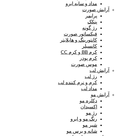
مداد و سایه ابرو
آرایش صورت
پرایمر
پنکک
رژ گونه
فیکساتور صورت
کانتورینگ و هایلایتر
کانسیلر
کرم BB و کرم CC
کرم پودر
موس صورت
آرایش لب
رژ لب
کرم و نرم کننده لب
مداد لب
آرایش مو
دکلره مو
اکسیدان
رژ مو
رنگ مو و ابرو
شیر مو
شانه و برس مو