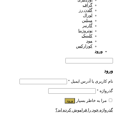
گراف
گلدن رز
لورال
میبلین
گارنیر
نوتروژینا
کلینیک
مود
کوزارکس
ورود
ورود
نام کاربری یا آدرس ایمیل
*
گذرواژه
*
مرا به خاطر بسپار
ورود
گذرواژه خود را فراموش کرده اید؟