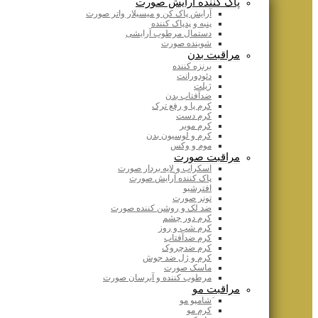
پاک کننده آرایش صورت
آرایش پاک کن و میسیلار واتر صورت
پنبه و پدپاک کننده
دستمال مرطوب آرایشی
شوینده صورت
مراقبت بدن
برنزه کننده
دئودورانت
ژیلت
ضدآفتاب بدن
کرم پا و رفع ترک
کرم دست
کرم موبر
کرم و لوسیون بدن
موم و وکس
مراقبت صورت
اسکراب و لایه بردار صورت
پاک کننده آرایش صورت
افترشیو
تونر صورت
ضد لک و روشن کننده صورت
کرم دور چشم
کرم شب و روز
کرم ضدآفتاب
کرم ضدچروک
کرم و ژل ضد جوش
ماسک صورت
مرطوب کننده و آبرسان صورت
مراقبت مو
َشامپو مو
کرم مو