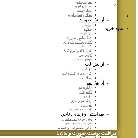
سایه چشم
صابون ابرو
مداد چشم
مداد و سایه ابرو
آرایش صورت
پرایمر
سبد خرید
پنکک
رژ گونه
فیکساتور صورت
کانتورینگ و هایلایتر
کانسیلر
کرم BB و کرم CC
کرم پودر
موس صورت
آرایش لب
رژ لب
کرم و نرم کننده لب
مداد لب
آرایش مو
دکلره مو
اکسیدان
رژ مو
رنگ مو و ابرو
شیر مو
شانه و برس مو
بهداشتی و زیبایی ناخن
آویز و برچسب ناخن
تقوییت کننده ناخن
ناخن مصنوعی و چسب
مراقبت پوست صورت و بدن