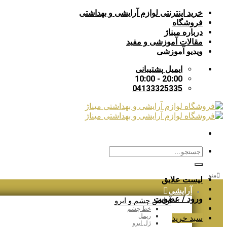
Skip
خرید اینترنتی لوازم آرایشی و بهداشتی
to
فروشگاه
content
درباره میناژ
مقالات آموزشی و مفید
ویدیو آموزشی
ایمیل پشتیبانی
20:00 - 10:00
04133325335
جستجو
برای:
منو
لیست علایق
آرایشی
ورود / عضویت
آرایش چشم و ابرو
خط چشم
ریمل
سبد خرید
ژل ابرو