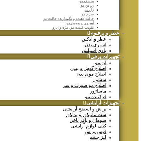
ماسک مو
روغن مو
ژل مو
سرم مو
حالت دهنده و نگهدارنده حالت مو
اسپری و موس مو
تقویت کننده مو، مژه و ابرو
عطر و پرفیوم
عطر و ادکلن
اسپری بدن
بادی اسپلش
تجهیزات برقی
اتو مو
اصلاح گوش و بینی
اصلاح موی بدن
سشوار
اصلاح مو صورت و سر
ماساژور
فرکننده مو
تجهیزات آرایشی
براش و اسفنج آرایشی
ست مانیکور و پدیکور
سوهان و بافر ناخن
کیف لوازم آرایشی
فیس براش
لنز چشم