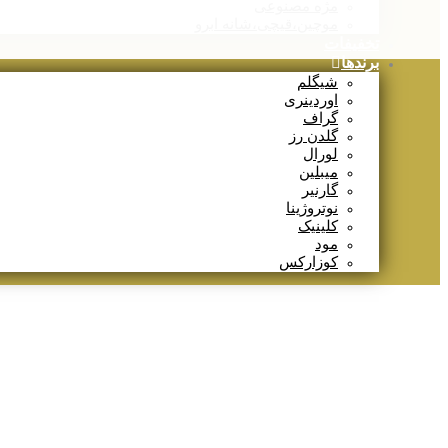
مژه مصنوعی
موچین،قیچی،شانه ابرو
تخفیفات
برندها
شیگلم
اوردینری
گراف
گلدن رز
لورال
میبلین
گارنیر
نوتروژینا
کلینیک
مود
کوزارکس