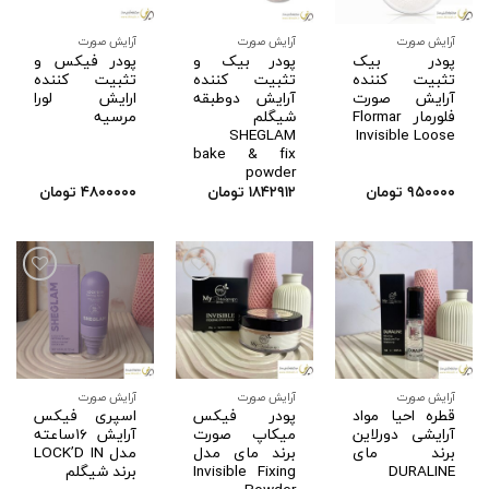
علاقه
علاقه
علاقه
مندی
مندی
مندی
ها
ها
ها
آرایش صورت
آرایش صورت
آرایش صورت
پودر بیک
پودر بیک و
پودر فیکس و
تثبیت کننده
تثبیت کننده
تثبیت کننده
آرایش صورت
آرایش دوطبقه
ارایش لورا
فلورمار Flormar
شیگلم
مرسیه
SHEGLAM
Invisible Loose
bake & fix
powder
۹۵۰۰۰۰
تومان
۱۸۴۲۹۱۲
تومان
۴۸۰۰۰۰۰
تومان
افزودن
افزودن
افزودن
به
به
به
علاقه
علاقه
علاقه
مندی
مندی
مندی
ها
ها
ها
آرایش صورت
آرایش صورت
آرایش صورت
قطره احیا مواد
پودر فیکس
اسپری فیکس
آرایشی دورلاین
میکاپ صورت
آرایش ۱۶ساعته
برند مای
برند مای مدل
مدل LOCK’D IN
DURALINE
Invisible Fixing
برند شیگلم