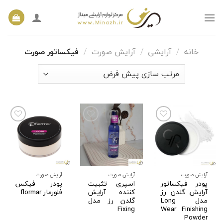
Ski
t
conten
خانه
/
آرایشی
/
آرایش صورت
/
فیکساتور صورت
افزودن
افزودن
افزودن
به
به
به
علاقه
علاقه
علاقه
مندی
مندی
مندی
ها
ها
ها
آرایش صورت
آرایش صورت
آرایش صورت
پودر فیکساتور
اسپری تثبیت
پودر فیکس
آرایش گلدن رز
کننده آرایش
فلورمار flormar
مدل Long
گلدن رز مدل
Fixing
Wear Finishing
Powder