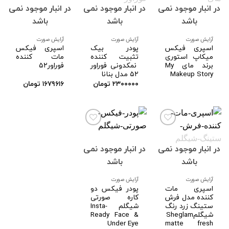
در انبار موجود نمی
در انبار موجود نمی
در انبار موجود نمی
افزودن
افزودن
افزودن
به
به
به
باشد
باشد
باشد
علاقه
علاقه
علاقه
مندی
مندی
مندی
ها
ها
ها
آرایش صورت
آرایش صورت
آرایش صورت
اسپری فیکس
پودر بیک
اسپری فیکس
میکاپ استوری
تثبیت کننده
مات کننده
برند مای My
نمکدونی فوراور
فوراور۵۲
Makeup Story
۵۲ مدل بنانا
۲۳۰۰۰۰۰
تومان
۱۶۷۹۶۱۶
تومان
در انبار موجود نمی
در انبار موجود نمی
افزودن
افزودن
به
به
باشد
باشد
علاقه
علاقه
مندی
مندی
ها
ها
آرایش صورت
آرایش صورت
اسپری مات
پودر فیکس دو
کننده مدل فرش
کاره صورتی
ستینگ زرد رنگ
شیگلم Insta-
شیگلمSheglam
Ready Face &
Under Eye
matte fresh