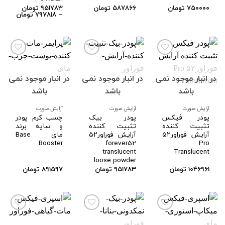
۷۵۰۰۰۰
تومان
۵۸۷۸۶۶
تومان
۹۵۱۷۸۳
تومان
Price
–
۷۹۷۸۱۸
تومان
range:
hrough
۹۵۱۷۸۳ تو
در انبار موجود نمی
در انبار موجود نمی
در انبار موجود نمی
افزودن
افزودن
افزودن
به
به
به
باشد
باشد
باشد
علاقه
علاقه
علاقه
مندی
مندی
مندی
ها
ها
ها
آرایش صورت
آرایش صورت
آرایش صورت
پودر فیکس
پودر بیک
چسب کرم پودر
تثبیت کننده
تثبیت کننده
و سایه برند
آرایش فوراور۵۲
آرایش فوراور۵۲
مای Base
Booster
forever52
Pro
translucent
Translucent
loose powder
۱۰۴۶۹۶۱
تومان
۹۵۱۷۸۳
تومان
۸۹۱۵۹۷
تومان