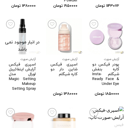
Powder
۱۱۴۳۰۷۲
تومان
۱۹۵۰۰۰۰
تومان
۱۳۸۰۰۰۰
تومان
در انبار موجود نمی
افزودن
افزودن
افزودن
به
به
به
باشد
علاقه
علاقه
علاقه
مندی
مندی
مندی
ها
ها
ها
آرایش صورت
آرایش صورت
آرایش صورت
پودر فیکس دو
اسپری فیکس
اسپری فیکس
کاره بنفش
شاین دار دو
آرایش اینفائیبل
شیگلم Insta-
کاره شیگلم
لورال مدل
Magic Setting
Ready Face &
Makeup
Under Eye
Setting Spray
۱۸۵۰۰۰۰
تومان
۱۳۸۰۰۰۰
تومان