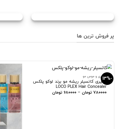
پر فروش ترین ها
اسپری و موس مو
-13%
ری
اسپری کانسیلر ریشه مو برند لوکو پلکس
LOCO PLEX Hair Concealer
زودن
افزودن
Price
۷۸۰۰۰۰
تومان
–
۶۸۰۰۰۰
تومان
به
به
range:
لاقه
علاقه
۶۸۰۰۰۰ تومان
ندی
مندی
through
ها
ها
۷۸۰۰۰۰ تومان