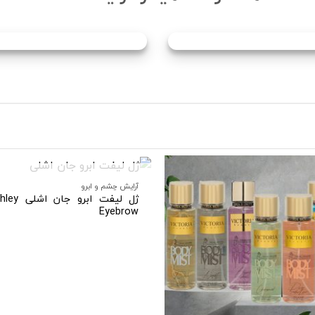
در انبار موجود نمی باش
آرایش چشم و ابرو
ژل لیفت ابر
Eyebrow
افزودن
به
علاقه
مندی
ها