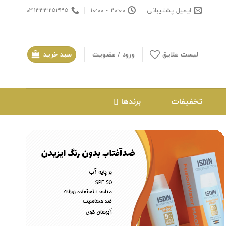
ایمیل پشتیبانی
20:00 - 10:00
04133325335
لیست علایق
ورود / عضویت
سبد خرید
تخفیفات
برندها