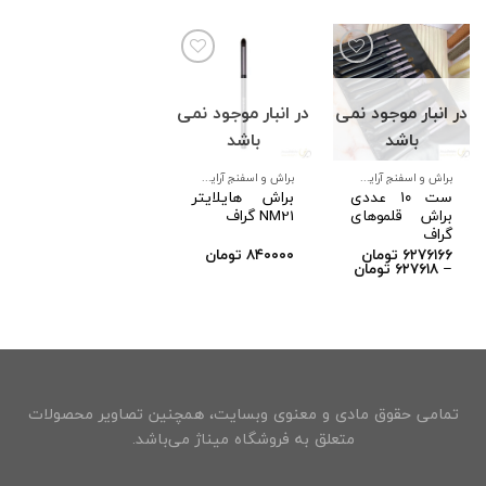
در انبار موجود نمی
در انبار موجود نمی
افزودن
افزودن
به
به
باشد
باشد
علاقه
علاقه
مندی
مندی
ها
ها
براش و اسفنج آرایشی
براش و اسفنج آرایشی
ست ۱۰ عددی
براش هایلایتر
براش قلموهای
NM21 گراف
گراف
۶۲۷۶۱۶۶
تومان
۸۴۰۰۰۰
تومان
Price
–
۶۲۷۶۱۸
تومان
range:
۶۲۷۶۱۸ تومان
through
۶۲۷۶۱۶۶ تومان
تمامی حقوق مادی و معنوی وبسایت، همچنین تصاویر محصولات
متعلق به فروشگاه میناژ می‌باشد.