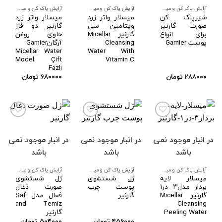
مندی
مندی
مندی
ها
ها
ها
آرایش پاک کن و میسیلار واتر صورت
آرایش پاک کن و میسیلار واتر صورت
آرایش پاک کن و میسیلار واتر صورت
شیرپاک کن
میسلار واتر زرد
میسلار واتر زرد
صورت گارنیر
ویتامین سی
گارنیر دو فاز
برای انواع
گارنیر Micellar
حاوی روغن
پوست Garnier
Cleansing
آرگانGarnier
Micellar Water
Water With
Model Çift
Vitamin C
Fazlı
۲۸۸۰۰۰
تومان
۶۸۰۰۰۰
تومان
در انبار موجود نمی
در انبار موجود نمی
در انبار موجود نمی
افزودن
افزودن
افزودن
به
به
به
باشد
باشد
باشد
علاقه
علاقه
علاقه
مندی
مندی
مندی
ها
ها
ها
آرایش پاک کن و میسیلار واتر صورت
آرایش پاک کن و میسیلار واتر صورت
آرایش پاک کن و میسیلار واتر صورت
میسلار لایه
ژل شستشوی
ژل شستشوی
بردار مدل۳ در۱
پوست چرب
صورت ذغال
گارنیر Micellar
گارنیر
فعال مدل Saf
and Temiz
Cleansing
Peeling Water
گارنیر
۴۵۶۰۰۰
تومان
۵۰۴۰۰۰
تومان