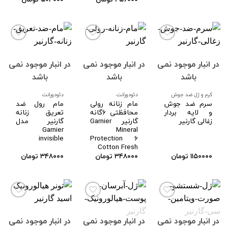
در انبار موجود نمی
در انبار موجود نمی
در انبار موجود نمی
افزودن
افزودن
افزودن
به
به
به
باشد
باشد
باشد
علاقه
علاقه
علاقه
مندی
مندی
مندی
ها
ها
ها
کرم و ژل ضد جوش
دئودورانت
دئودورانت
سرم ضد جوش
مام زنانه رولی
مام رول ضد
و لایه بردار
محافظتی ۶گانه
تعریق زنانه
زغالی گارنیر
گارنیر Garnier
گارنیر مدل
Garnier
Mineral
invisible
Protection 6
Cotton Fresh
۱۱۵۰۰۰۰
تومان
۳۴۸۰۰۰
تومان
۳۴۸۰۰۰
تومان
در انبار موجود نمی
در انبار موجود نمی
در انبار موجود نمی
افزودن
افزودن
افزودن