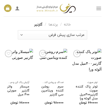
Ski
t
conten
خانه
/
برندها
/
گارنیر
افزودن
افزودن
افزودن
به
به
به
علاقه
علاقه
علاقه
مندی
مندی
مندی
ها
ها
ها
تونر صورت
ضد لک و روشن کننده صورت
آرایش پاک کن و میسیلار واتر صورت
تونر پاک کننده
سرم روشن
میسلار واتر
صورت
کننده ویتامین
گارنیر صورتی
گارنیر۴۰۰میل
سی گارنیر
۴۰۰ میل
مدل آلوئه ورا
۶۶۰۰۰۰
تومان
۹۸۰۰۰۰
تومان
۶۸۰۰۰۰
تومان