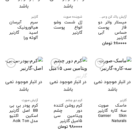
به
به
به
باشد
باشد
علاقه
علاقه
علاقه
مندی
مندی
مندی
ها
ها
ها
آرایش پاک کن و میسیلار واتر صورت
شوینده صورت
گارنیر
میسلار واتر دو
ژل شست وشو
سرم آبرسان
فاز پوست
انواع پوست
هیالورونیک
حساس آبی
گارنیر
اسید گارنیر
گارنیر
آلوئه ورا
۶۸۰۰۰۰
تومان
در انبار موجود نمی
در انبار موجود نمی
در انبار موجود نمی
افزودن
افزودن
افزودن
به
به
به
باشد
باشد
باشد
علاقه
علاقه
علاقه
مندی
مندی
مندی
ها
ها
ها
گارنیر
کرم دور چشم
آرایش صورت
ماسک صورت
کرم روشن کننده
کرم پودر بی بی
سه کاره گارنیر
دور چشم
BB اصل گارنیر
Garnier Skin
ویتامین سی
اسکین اکتیو
Naturals
۱۵میل گارنیر
مدل Acik Ton
۹۸۰۰۰۰
تومان