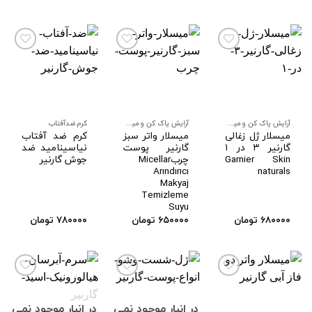
افزودن
افزودن
افزودن
به
به
به
علاقه
علاقه
علاقه
مندی
مندی
مندی
ها
ها
ها
آرایش پاک کن و میسیلار واتر صورت
آرایش پاک کن و میسیلار واتر صورت
کرم ضدآفتاب
میسلار ژل زغالی
میسلار واتر سبز
کرم ضد آفتاب
گارنیر ۳ در ۱
گارنیر پوست
نیاسینامید ضد
Garnier Skin
چربMicellar
جوش گارنیر
Arındırıcı
naturals
Makyaj
Temizleme
Suyu
۶۸۰۰۰۰
تومان
۶۵۰۰۰۰
تومان
۷۸۰۰۰۰
تومان
در انبار موجود نمی
در انبار موجود نمی
افزودن
افزودن
افزودن