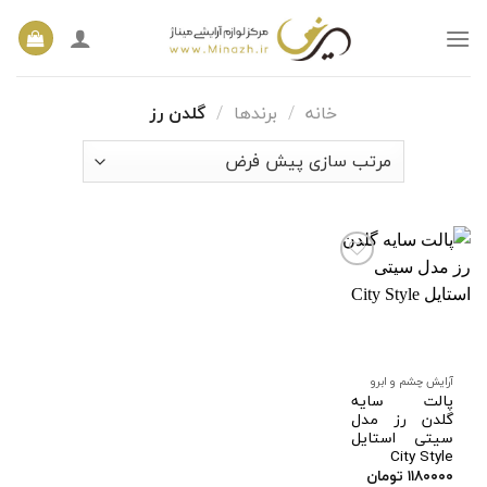
Ski
t
conten
خانه
/
برندها
/
گلدن رز
افزودن
به
علاقه
مندی
ها
آرایش چشم و ابرو
پالت سایه
گلدن رز مدل
سیتی استایل
City Style
۱۱۸۰۰۰۰
تومان