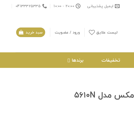
ایمیل پشتیبانی
20:00 - 10:00
04133325335
لیست علایق
ورود / عضویت
سبد خرید
تخفیفات
برندها
س مدل ۵۶۱۰N