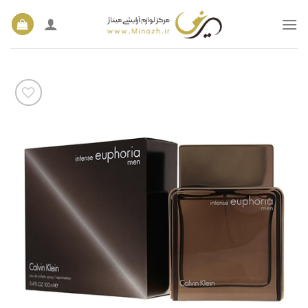
Ski
t
conten
افزودن
به
علاقه
مندی
ها