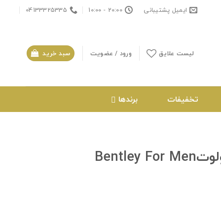
ایمیل پشتیبانی
20:00 - 10:00
04133325335
لیست علایق
ورود / عضویت
سبد خرید
تخفیفات
برندها
ادکلن تلخ مردانه بنتلی ابسولوتBentley For Men