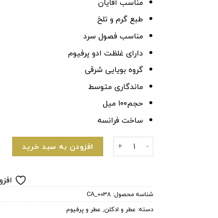
مناسب آقایان
طبع گرم و تلخ
مناسب فصول سرد
دارای غلظت ادو پرفیوم
گروه بویایی شرقی
ماندگاری متوسط
حجم۱۰۰ میل
ساخت فرانسه
ادکلن تلخ مردانه بنتلی ابسولوتBentley For Men ABSOLUTE عدد
افزودن به سبد خرید
افزو
شناسه محصول:
CA_0038
دسته:
عطر و ادکلن
,
عطر و پرفیوم