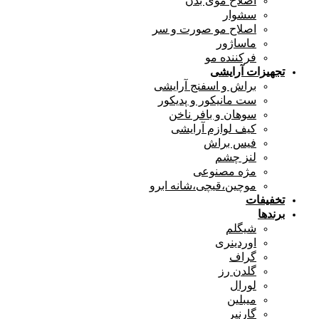
اصلاح موی بدن
سشوار
اصلاح مو صورت و سر
ماساژور
فرکننده مو
تجهیزات آرایشی
براش و اسفنج آرایشی
ست مانیکور و پدیکور
سوهان و بافر ناخن
کیف لوازم آرایشی
فیس براش
لنز چشم
مژه مصنوعی
موچین،قیچی،شانه ابرو
تخفیفات
برندها
شیگلم
اوردینری
گراف
گلدن رز
لورال
میبلین
گارنیر