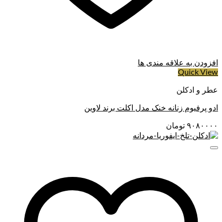
این ترکیب نت‌های ادوپرفیوم خنک و تلخ مردانه ژک ساف باعث
می‌شود که ادکلن خنک و تلخ مردانه ژک ساف تجربه‌ای چندلایه و
جذاب را برای استفاده‌کنندگان خود فراهم کند.
نت‌های آغازی: فلفل و زنجبیل.
افزودن به علاقه مندی ها
نت‌های میانی: ریحان، چوب سدر، مریم گلی و علف وتیور
Quick View
نت‌های پایانی: گل لادن، پاتچولی، عنبر، چوب عود و صمغ.
عطر و ادکلن
ادو پرفیوم زنانه خنک مدل اکلت برند لاوین
۹۰۸۰۰۰۰
تومان