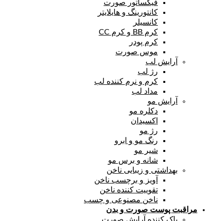
فیکساتور صورت
کانتورینگ و هایلایتر
کانسیلر
کرم BB و کرم CC
کرم پودر
موس صورت
آرایش لب
رژ لب
کرم و نرم کننده لب
مداد لب
آرایش مو
دکلره مو
اکسیدان
رژ مو
رنگ مو و ابرو
شیر مو
شانه و برس مو
بهداشتی و زیبایی ناخن
آویز و برچسب ناخن
تقوییت کننده ناخن
ناخن مصنوعی و چسب
مراقبت پوست صورت و بدن
پاک کننده آرایش صورت