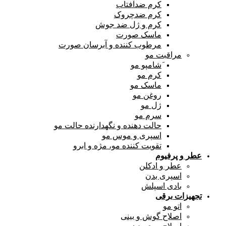
کرم ضدآفتاب
کرم ضدچروک
کرم و ژل ضد جوش
ماسک صورت
مرطوب کننده و آبرسان صورت
مراقبت مو
َشامپو مو
کرم مو
ماسک مو
روغن مو
ژل مو
سرم مو
حالت دهنده و نگهدارنده حالت مو
اسپری و موس مو
تقویت کننده مو، مژه و ابرو
عطر و پرفیوم
عطر و ادکلن
اسپری بدن
بادی اسپلش
تجهیزات برقی
اتو مو
اصلاح گوش و بینی