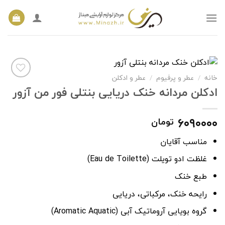
Ski
t
conten
خانه
/
عطر و پرفیوم
/
عطر و ادکلن
ادکلن مردانه خنک دریایی بنتلی فور من آزور
افزودن
به
۶۰۹۰۰۰۰
تومان
علاقه
مندی
ها
مناسب آقایان
غلظت ادو تویلت (Eau de Toilette)
طبع خنک
رایحه خنک، مرکباتی، دریایی
گروه بویایی آروماتیک آبی (Aromatic Aquatic)