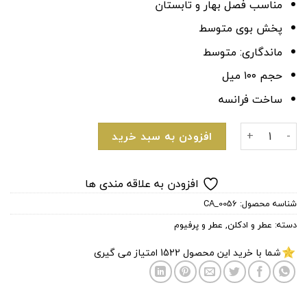
مناسب فصل بهار و تابستان
پخش بوی متوسط
ماندگاری: متوسط
حجم ۱۰۰ میل
ساخت فرانسه
ادکلن مردانه خنک دریایی بنتلی فور من آزور عدد
افزودن به سبد خرید
افزودن به علاقه مندی ها
شناسه محصول:
CA_0056
دسته:
عطر و ادکلن
,
عطر و پرفیوم
شما با خرید این محصول
1522
امتیاز می گیری