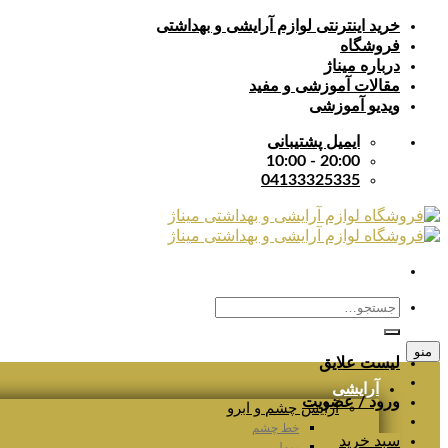
Skip
خرید اینترنتی لوازم آرایشی و بهداشتی
to
فروشگاه
content
درباره میناژ
مقالات آموزشی و مفید
ویدیو آموزشی
ایمیل پشتیبانی
20:00 - 10:00
04133325335
جستجو
برای:
منو
لیست علایق
آرایشی
ورود / عضویت
آرایش چشم و ابرو
خط چشم
سبد خرید
ریمل