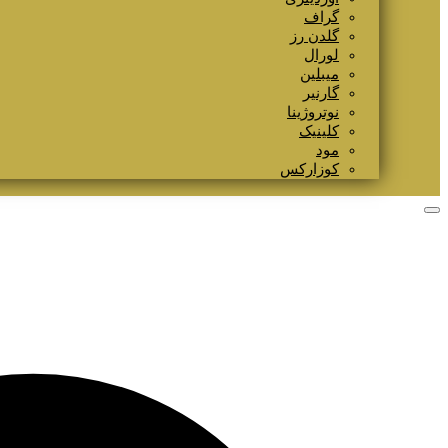
گراف
گلدن رز
لورال
میبلین
گارنیر
نوتروژینا
کلینیک
مود
کوزارکس