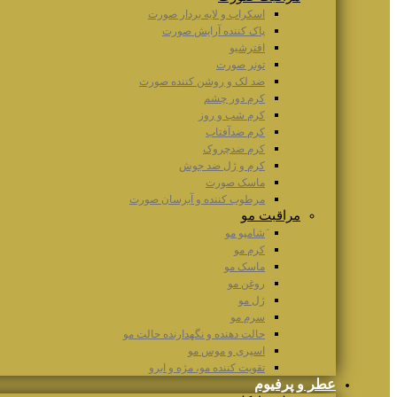
اسکراب و لایه بردار صورت
پاک کننده آرایش صورت
افترشیو
تونر صورت
ضد لک و روشن کننده صورت
کرم دور چشم
کرم شب و روز
کرم ضدآفتاب
کرم ضدچروک
کرم و ژل ضد جوش
ماسک صورت
مرطوب کننده و آبرسان صورت
مراقبت مو
َشامپو مو
کرم مو
ماسک مو
روغن مو
ژل مو
سرم مو
حالت دهنده و نگهدارنده حالت مو
اسپری و موس مو
تقویت کننده مو، مژه و ابرو
عطر و پرفیوم