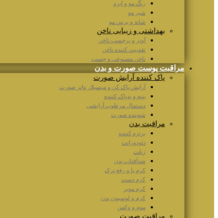
رنگ مو و ابرو
شیر مو
شانه و برس مو
بهداشتی و زیبایی ناخن
آویز و برچسب ناخن
تقوییت کننده ناخن
ناخن مصنوعی و چسب
مراقبت پوست صورت و بدن
پاک کننده آرایش صورت
آرایش پاک کن و میسیلار واتر صورت
پنبه و پدپاک کننده
دستمال مرطوب آرایشی
شوینده صورت
مراقبت بدن
برنزه کننده
دئودورانت
ژیلت
ضدآفتاب بدن
کرم پا و رفع ترک
کرم دست
کرم موبر
کرم و لوسیون بدن
موم و وکس
مراقبت صورت