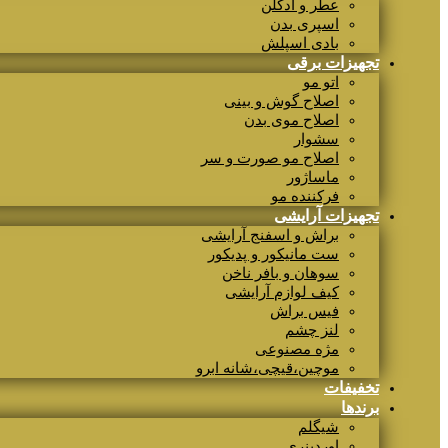
عطر و ادکلن
اسپری بدن
بادی اسپلش
تجهیزات برقی
اتو مو
اصلاح گوش و بینی
اصلاح موی بدن
سشوار
اصلاح مو صورت و سر
ماساژور
فرکننده مو
تجهیزات آرایشی
براش و اسفنج آرایشی
ست مانیکور و پدیکور
سوهان و بافر ناخن
کیف لوازم آرایشی
فیس براش
لنز چشم
مژه مصنوعی
موچین،قیچی،شانه ابرو
تخفیفات
برندها
شیگلم
اوردینری