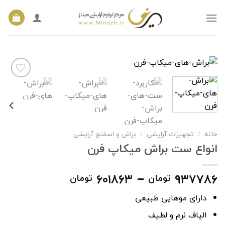
Ski
t
conten
افزودن
به
علاقه
مندی
خانه
/
تجهیزات آرایشی
/
براش و اسفنج آرایشی
ها
انواع ست براش میکاپ فرن
Price
۶۰۱۸۶۳
–
۹۳۷۷۸۶
تومان
تومان
range:
دارای موهایی طبیعی
۶۰۱۸۶۳ تومان
through
الیاف نرم و لطیف