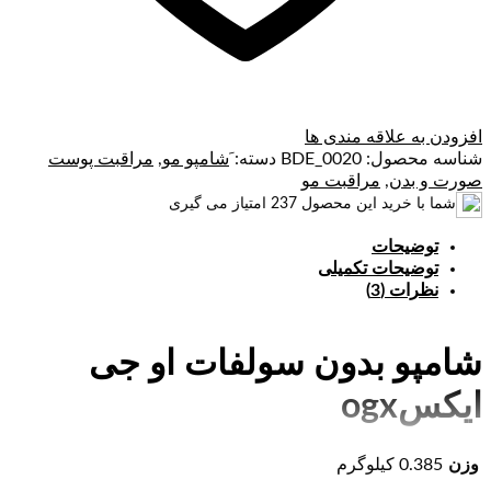
افزودن به علاقه مندی ها
شناسه محصول:
BDE_0020
دسته:
َشامپو مو
,
مراقبت پوست
صورت و بدن
,
مراقبت مو
شما با خرید این محصول
237
امتیاز می گیری
توضیحات
توضیحات تکمیلی
نظرات (3)
شامپو بدون سولفات او جی
ایکسogx
شامپو بدون سولفات او جی ایکسogx یک شامپو ویژه با ترکیبات
وزن
0.385 کیلوگرم
خاص است. وقتی صحبت از یک شامپو خوب می آید برند ogx حرف