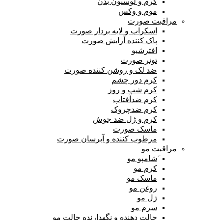
کرم و لوسیون بدن
موم و وکس
مراقبت صورت
اسکراب و لایه بردار صورت
پاک کننده آرایش صورت
افترشیو
تونر صورت
ضد لک و روشن کننده صورت
کرم دور چشم
کرم شب و روز
کرم ضدآفتاب
کرم ضدچروک
کرم و ژل ضد جوش
ماسک صورت
مرطوب کننده و آبرسان صورت
مراقبت مو
َشامپو مو
کرم مو
ماسک مو
روغن مو
ژل مو
سرم مو
حالت دهنده و نگهدارنده حالت مو