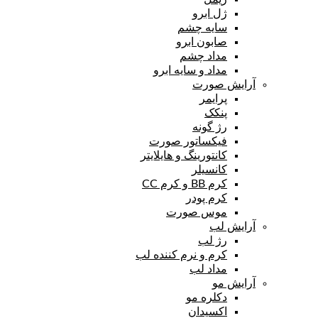
ژل ابرو
سایه چشم
صابون ابرو
مداد چشم
مداد و سایه ابرو
آرایش صورت
پرایمر
پنکک
رژ گونه
فیکساتور صورت
کانتورینگ و هایلایتر
کانسیلر
کرم BB و کرم CC
کرم پودر
موس صورت
آرایش لب
رژ لب
کرم و نرم کننده لب
مداد لب
آرایش مو
دکلره مو
اکسیدان