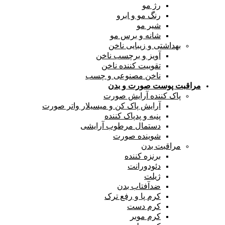
رژ مو
رنگ مو و ابرو
شیر مو
شانه و برس مو
بهداشتی و زیبایی ناخن
آویز و برچسب ناخن
تقوییت کننده ناخن
ناخن مصنوعی و چسب
مراقبت پوست صورت و بدن
پاک کننده آرایش صورت
آرایش پاک کن و میسیلار واتر صورت
پنبه و پدپاک کننده
دستمال مرطوب آرایشی
شوینده صورت
مراقبت بدن
برنزه کننده
دئودورانت
ژیلت
ضدآفتاب بدن
کرم پا و رفع ترک
کرم دست
کرم موبر