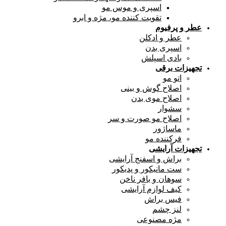
اسپری و موس مو
تقویت کننده مو، مژه و ابرو
عطر و پرفیوم
عطر و ادکلن
اسپری بدن
بادی اسپلش
تجهیزات برقی
اتو مو
اصلاح گوش و بینی
اصلاح موی بدن
سشوار
اصلاح مو صورت و سر
ماساژور
فرکننده مو
تجهیزات آرایشی
براش و اسفنج آرایشی
ست مانیکور و پدیکور
سوهان و بافر ناخن
کیف لوازم آرایشی
فیس براش
لنز چشم
مژه مصنوعی