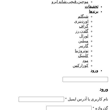
موچین،قیچی،شانه ابرو
تخفیفات
برندها
شیگلم
اوردینری
گراف
گلدن رز
لورال
میبلین
گارنیر
نوتروژینا
کلینیک
مود
کوزارکس
ورود
ورود
نام کاربری یا آدرس ایمیل
*
گذرواژه
*