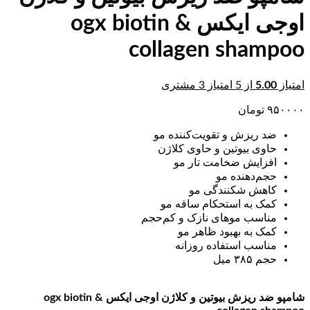
اوجی ایکس ogx biotin &
collagen shampoo
امتیاز
5.00
از 5 امتیاز
3
مشتری
۹۵۰۰۰۰
تومان
ضد ریزش و تقویت‌کننده مو
حاوی بیوتین و حاوی کلاژن
افزایش ضخامت تار مو
حجم‌دهنده مو
کاهش شکنندگی مو
کمک به استحکام ساقه مو
مناسب موهای نازک و کم‌حجم
کمک به بهبود ظاهر مو
مناسب استفاده روزانه
حجم ۳۸۵ میل
شامپو ضد ریزش بیوتین و کلاژن اوجی ایکس ogx biotin &