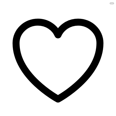
کم‌حجم یا مستعد ریزش دارند گزینه مناسبی محسوب می‌شود .
شامپو بیوتین اوجی ایکس ogx می‌تواند به مرور زمان باعث بهبود
ظاهر و کیفیت موها شود. پساگر به دنبال یک شامپوی تقویتی برای
افزایش حجم مو و کمک به کاهش آسیب‌های مو هستید، شامپو
اوجی ایکس بنفش می‌تواند انتخاب مناسبی برای روتین مراقبت از
مو باشد.
نحوه مصرف شامپو او جی ایکس
در ابتدا موهای خود را با آب خیس کرده و مقدار مناسب، بسته به
حجم مو از شامپو بدون سولفات او جی ایکسogx را به کف دست
بریزید. سپس به کف سر خود بمالید و با کف دست ماساژ دهید. کف
سر خود را اصلا چنگ نزنید. استفاده از شامپو در ساقه موها نیازی
نیست زیرا هنگام آب کشی کف شامپو به ساقه موها می رسد و آن
ها را تمیز میکند. بهتر است بعد از شامپو اگر موهای آسیب دیده
دارید از
ماسک مو
در ساقه موها استفاده کنید. برای تقویت مو می
توانید بعد از حمام از
روغن مو
نیز استفاده کنید.
سایر شامپوهای او جی ایکس موجود در میناژ
شامپو ضد ریزش بیوتین و کلاژن اوجی ایکس ogx biotin &
collagen shampoo