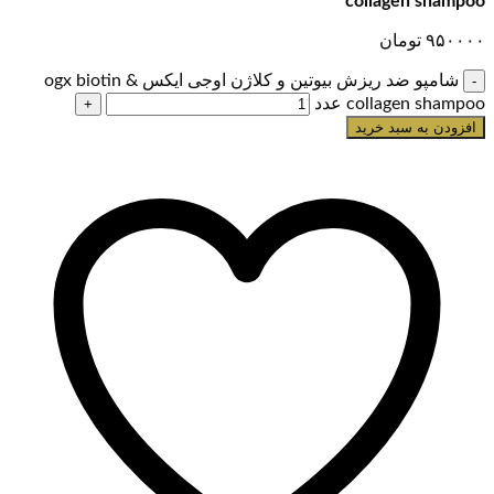
collagen shampoo
۹۵۰۰۰۰
تومان
شامپو ضد ریزش بیوتین و کلاژن اوجی ایکس ogx biotin &
collagen shampoo عدد
افزودن به سبد خرید