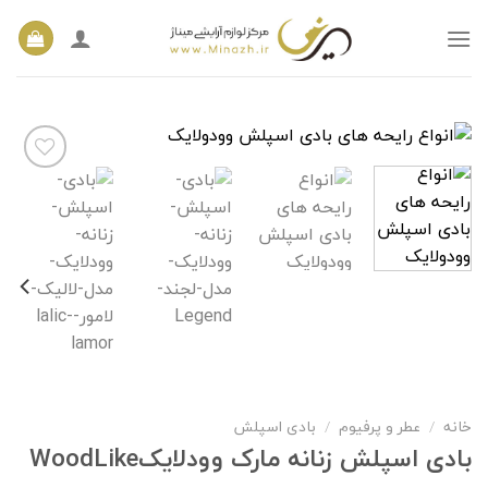
Ski
t
conten
افزودن
به
علاقه
مندی
ها
خانه
/
عطر و پرفیوم
/
بادی اسپلش
بادی اسپلش زنانه مارک وودلایکWoodLike