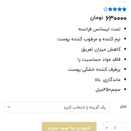
۶۳۰۰۰۰
تومان
3
امتیاز
4.00
از 5
امتیاز
تحت لیسانس فرانسه
مشتری
نرم کننده و مرطوب کننده پوست
کاهش میزان تعریق
فاقد مواد حساسیت زا
برطرف کننده خشکی پوست
ماندگاری بالا
حجم۲۵۰میل
مدل
بادی اسپلش زنانه مارک وودلایکWoodLike عدد
افزودن به سبد خرید