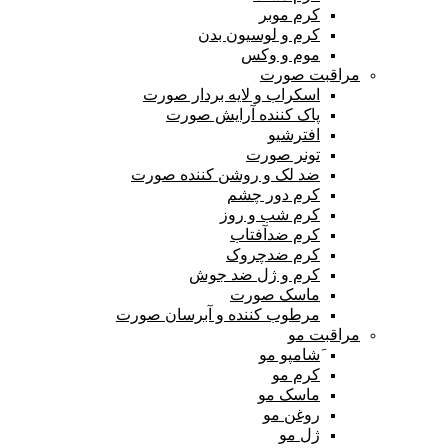
کرم موبر
کرم و لوسیون بدن
موم و وکس
مراقبت صورت
اسکراب و لایه بردار صورت
پاک کننده آرایش صورت
افترشیو
تونر صورت
ضد لک و روشن کننده صورت
کرم دور چشم
کرم شب و روز
کرم ضدآفتاب
کرم ضدچروک
کرم و ژل ضد جوش
ماسک صورت
مرطوب کننده و آبرسان صورت
مراقبت مو
َشامپو مو
کرم مو
ماسک مو
روغن مو
ژل مو