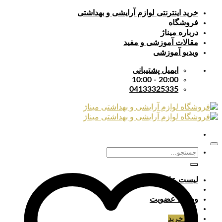
Skip
خرید اینترنتی لوازم آرایشی و بهداشتی
to
فروشگاه
content
درباره میناژ
مقالات آموزشی و مفید
ویدیو آموزشی
ایمیل پشتیبانی
20:00 - 10:00
04133325335
جستجو
برای:
لیست علایق
ورود / عضویت
سبد خرید