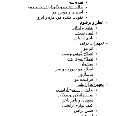
سرم مو
حالت دهنده و نگهدارنده حالت مو
اسپری و موس مو
تقویت کننده مو، مژه و ابرو
عطر و پرفیوم
عطر و ادکلن
اسپری بدن
بادی اسپلش
تجهیزات برقی
اتو مو
اصلاح گوش و بینی
اصلاح موی بدن
سشوار
اصلاح مو صورت و سر
ماساژور
فرکننده مو
تجهیزات آرایشی
براش و اسفنج آرایشی
ست مانیکور و پدیکور
سوهان و بافر ناخن
کیف لوازم آرایشی
فیس براش
لنز چشم