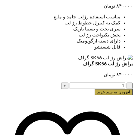
۸۴۰۰۰۰
تومان
مناسب استفاده رژلب جامد و مایع
کمک به کنترل خطوط رژ لب
سری تخت و نسبتا باریک
پخش یکنواخت رژ لب
دارای دسته ارگونومیک
قابل شستشو
براش رژ لب SK56 گراف
۸۴۰۰۰۰
تومان
براش
رژ
افزودن به سبد خرید
لب
SK56
گراف
عدد