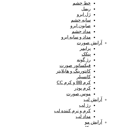
خط چشم
ریمل
ژل ابرو
سایه چشم
صابون ابرو
مداد چشم
مداد و سایه ابرو
آرایش صورت
پرایمر
پنکک
رژ گونه
فیکساتور صورت
کانتورینگ و هایلایتر
کانسیلر
کرم BB و کرم CC
کرم پودر
موس صورت
آرایش لب
رژ لب
کرم و نرم کننده لب
مداد لب
آرایش مو