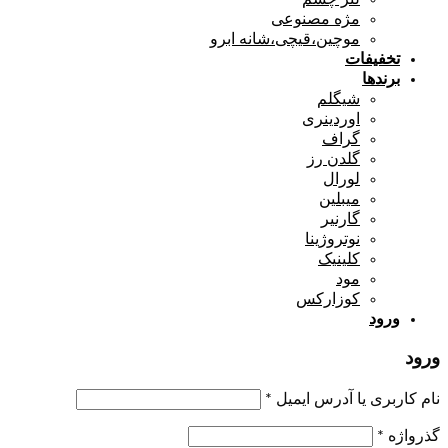
مژه مصنوعی
موچین،قیچی،شانه ابرو
تخفیفات
برندها
شیگلم
اوردینری
گراف
گلدن رز
لورال
میبلین
گارنیر
نوتروژینا
کلینیک
مود
کوزارکس
ورود
ورود
نام کاربری یا آدرس ایمیل
*
گذرواژه
*