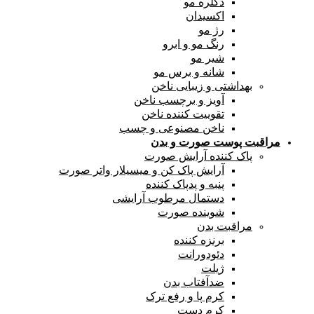
دکلره مو
اکسیدان
رژ مو
رنگ مو و ابرو
شیر مو
شانه و برس مو
بهداشتی و زیبایی ناخن
آویز و برچسب ناخن
تقوییت کننده ناخن
ناخن مصنوعی و چسب
مراقبت پوست صورت و بدن
پاک کننده آرایش صورت
آرایش پاک کن و میسیلار واتر صورت
پنبه و پدپاک کننده
دستمال مرطوب آرایشی
شوینده صورت
مراقبت بدن
برنزه کننده
دئودورانت
ژیلت
ضدآفتاب بدن
کرم پا و رفع ترک
کرم دست