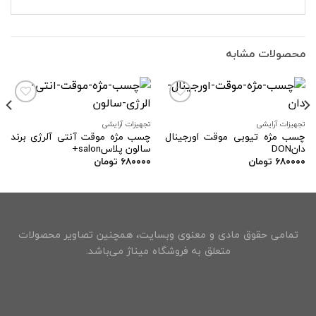
محصولات مشابه
تجهیزات آرایشی
تجهیزات آرایشی
چسب مژه تیوبی موقت اورجینال
چسب مژه موقت آنتی آلرژی برند
افزودن
افزودن
دانDON
سالون پلاسsalon+
به
به
علاقه
علاقه
۶۸۰۰۰۰
تومان
۶۸۰۰۰۰
تومان
مندی
مندی
ها
ها
تمامی حقوق مادی و معنوی وبسایت، همچنین تصاویر محصولات
متعلق به فروشگاه میناژ می‌باشد.