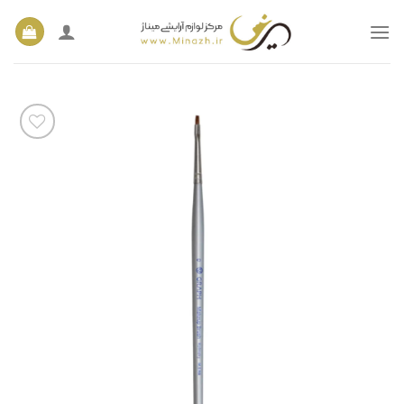
Ski
t
conten
افزودن
به
علاقه
مندی
ها