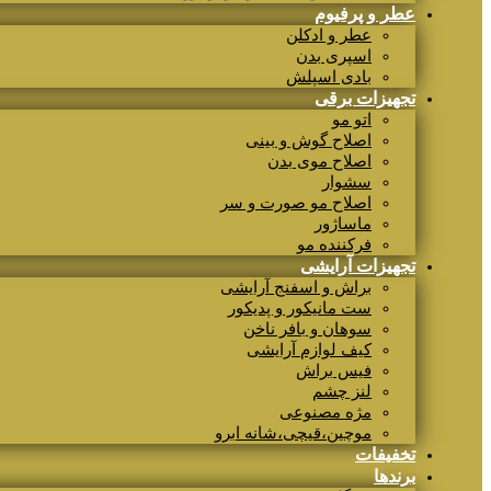
عطر و پرفیوم
عطر و ادکلن
اسپری بدن
بادی اسپلش
تجهیزات برقی
اتو مو
اصلاح گوش و بینی
اصلاح موی بدن
سشوار
اصلاح مو صورت و سر
ماساژور
فرکننده مو
تجهیزات آرایشی
براش و اسفنج آرایشی
ست مانیکور و پدیکور
سوهان و بافر ناخن
کیف لوازم آرایشی
فیس براش
لنز چشم
مژه مصنوعی
موچین،قیچی،شانه ابرو
تخفیفات
برندها