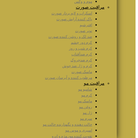
موم و وکس
مراقبت صورت
اسکراب و لایه بردار صورت
پاک کننده آرایش صورت
افترشیو
تونر صورت
ضد لک و روشن کننده صورت
کرم دور چشم
کرم شب و روز
کرم ضدآفتاب
کرم ضدچروک
کرم و ژل ضد جوش
ماسک صورت
مرطوب کننده و آبرسان صورت
مراقبت مو
َشامپو مو
کرم مو
ماسک مو
روغن مو
ژل مو
سرم مو
حالت دهنده و نگهدارنده حالت مو
اسپری و موس مو
تقویت کننده مو، مژه و ابرو