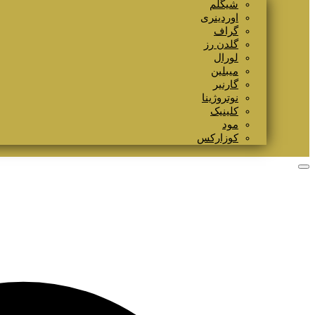
شیگلم
اوردینری
گراف
گلدن رز
لورال
میبلین
گارنیر
نوتروژینا
کلینیک
مود
کوزارکس