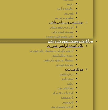
رژ مو
رنگ مو و ابرو
شیر مو
شانه و برس مو
بهداشتی و زیبایی ناخن
آویز و برچسب ناخن
تقوییت کننده ناخن
ناخن مصنوعی و چسب
مراقبت پوست صورت و بدن
پاک کننده آرایش صورت
آرایش پاک کن و میسیلار واتر صورت
پنبه و پدپاک کننده
دستمال مرطوب آرایشی
شوینده صورت
مراقبت بدن
برنزه کننده
دئودورانت
ژیلت
ضدآفتاب بدن
کرم پا و رفع ترک
کرم دست
کرم موبر
کرم و لوسیون بدن