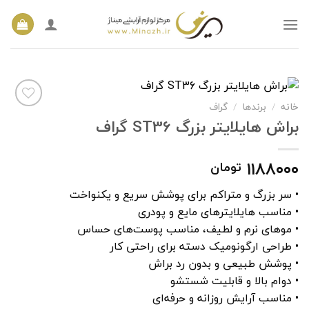
Ski
t
conten
خانه
/
برندها
/
گراف
براش هایلایتر بزرگ ST36 گراف
افزودن
به
۱۱۸۸۰۰۰
تومان
علاقه
مندی
ها
• سر بزرگ و متراکم برای پوشش سریع و یکنواخت
• مناسب هایلایترهای مایع و پودری
• موهای نرم و لطیف، مناسب پوست‌های حساس
• طراحی ارگونومیک دسته برای راحتی کار
• پوشش طبیعی و بدون رد براش
• دوام بالا و قابلیت شستشو
• مناسب آرایش روزانه و حرفه‌ای