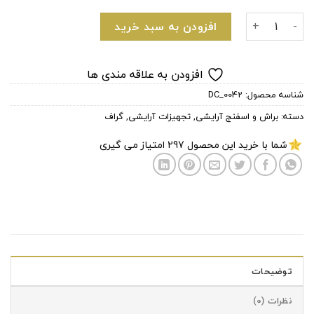
براش هایلایتر بزرگ ST36 گراف عدد
افزودن به سبد خرید
افزودن به علاقه مندی ها
شناسه محصول:
DC_0042
دسته:
براش و اسفنج آرایشی
,
تجهیزات آرایشی
,
گراف
شما با خرید این محصول
297
امتیاز می گیری
توضیحات
نظرات (0)