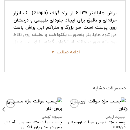
براش هایلایتر
ST36
از برند
گراف (Graph)
یک ابزار
حرفه‌ای و دقیق برای ایجاد جلوه‌ای طبیعی و درخشان
روی پوست است. سر بزرگ و متراکم این براش باعث
می‌شود هایلایتر به‌صورت
یکنواخت و لطیف
روی نقاط
برجسته صورت مانند استخوان گونه، بالای لب و پل
بینی پخش شود، بدون اینکه خطوط اضافی یا رد
ادامه مطلب ▼
براش باقی بماند. ST36 برای آرایش‌های روزانه و
حرفه‌ای انتخابی ایده‌آل است و جلوه‌ای روشن و
درخشان به آرایش شما می‌بخشد.
ویژگی‌های براش هایلایتر بزرگ ST36
محصولات مشابه
• سر بزرگ و متراکم برای پوشش سریع و یکنواخت
• مناسب هایلایترهای مایع و پودری
• موهای نرم و لطیف، مناسب پوست‌های حساس
• طراحی ارگونومیک دسته برای راحتی کار
تجهیزات آرایشی
تجهیزات آرایشی
چسب مژه تیوبی موقت اورجینال
چسب موقت مژه مصنوعی آمادای
• پوشش طبیعی و بدون رد براش
افزودن
افزودن
دانDON
برس دار مدل پاور فلکس
به
به