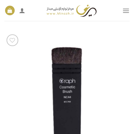
Ski
t
conten
افزودن
به
علاقه
مندی
ها