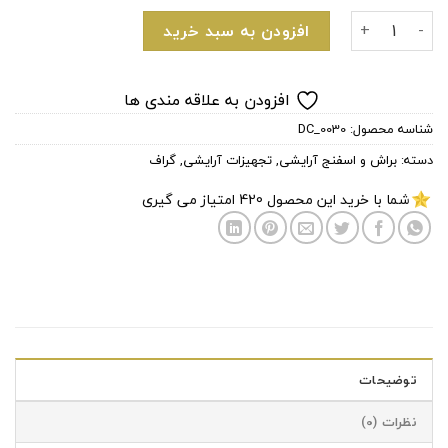
براش کبریتی NC44 گراف عدد
افزودن به سبد خرید
افزودن به علاقه مندی ها
شناسه محصول:
DC_0030
دسته:
براش و اسفنج آرایشی
,
تجهیزات آرایشی
,
گراف
شما با خرید این محصول
420
امتیاز می گیری
توضیحات
نظرات (0)