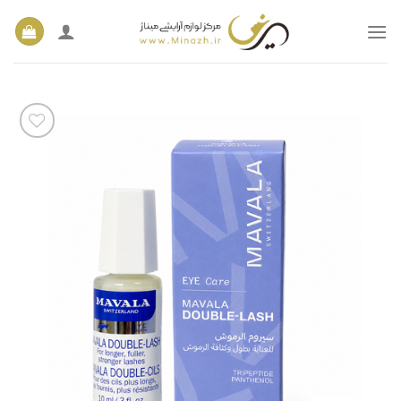
Ski
t
conten
افزودن
به
علاقه
مندی
ها