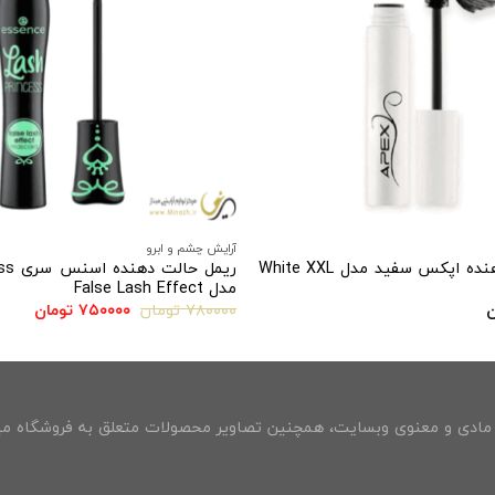
افزودن
به
علاقه
مندی
ها
آرایش چشم و ابرو
ریمل حجم دهنده اپکس سفید مدل White XXL
ریمل ح
مدل False Lash Effect
قیمت
قیمت
ن
۷۸۰۰۰۰
تومان
۷۵۰۰۰۰
تومان
اصلی:
فعلی:
۷۸۰۰۰۰ تومان
۷۵۰۰۰۰ توم
بود.
ادی و معنوی وبسایت، همچنین تصاویر محصولات متعلق به فروشگاه مین