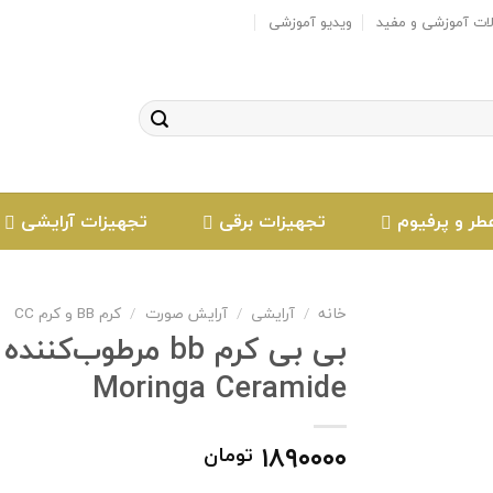
لات آموزشی و مفید
ویدیو آموزشی
طر و پرفیوم
تجهیزات برقی
تجهیزات آرایشی
خانه
/
آرایشی
/
آرایش صورت
/
کرم BB و کرم CC
بی بی کرم bb مرط
Moringa Ceramide
افزودن
به
علاقه
۱۸۹۰۰۰۰
تومان
مندی
ها