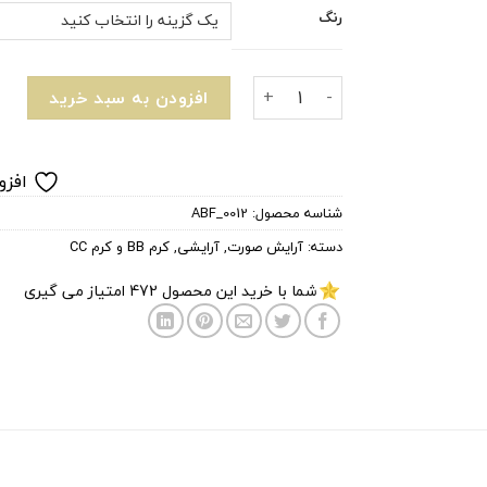
رنگ
بی بی کرم bb مرطوب‌کننده مورینگا برند هییمیش مدل Moringa Ceramide عدد
افزودن به سبد خرید
افزو
شناسه محصول:
ABF_0012
دسته:
آرایش صورت
,
آرایشی
,
کرم BB و کرم CC
شما با خرید این محصول
472
امتیاز می گیری