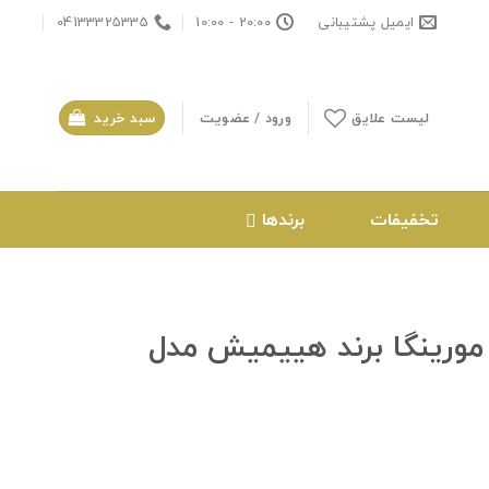
ایمیل پشتیبانی
20:00 - 10:00
04133325335
لیست علایق
ورود / عضویت
سبد خرید
تخفیفات
برندها
وب‌کننده مورینگا برند هییمیش مدل