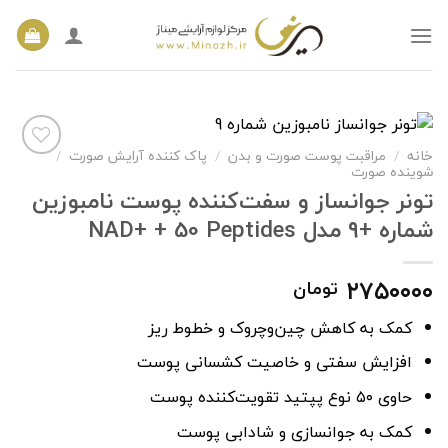
Ski
t
conten
خانه
مراقبت پوست صورت و بدن
پاک کننده آرایش صورت
/
/
/
شوینده صورت
تونر جوانساز و سفت‌کننده پوست نامبوزین
افزودن
شماره +۹ مدل NAD+ + 50 Peptides
به
علاقه
مندی
۲۷۵۰۰۰۰
تومان
ها
کمک به کاهش چین‌وچروک و خطوط ریز
افزایش سفتی و خاصیت کشسانی پوست
حاوی ۵۰ نوع پپتید تقویت‌کننده پوست
کمک به جوانسازی و شادابی پوست