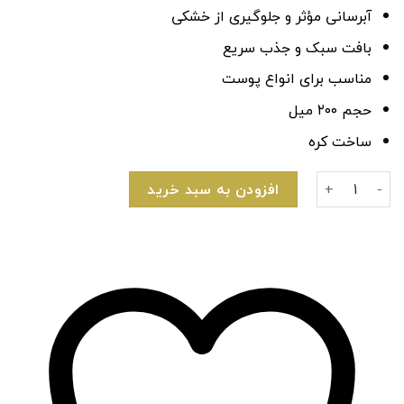
آبرسانی مؤثر و جلوگیری از خشکی
بافت سبک و جذب سریع
مناسب برای انواع پوست
حجم ۲۰۰ میل
ساخت کره
تونر جوانساز و سفت‌کننده پوست نامبوزین شماره +۹ مدل NAD+ + 50 Peptides عدد
افزودن به سبد خرید