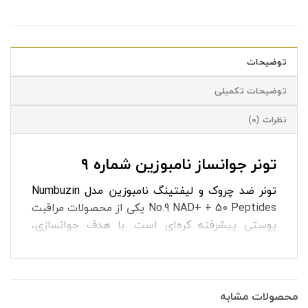
توضیحات
توضیحات تکمیلی
نظرات (0)
تونر جوانساز نامبوزین شماره ۹
تونر ضد چروک و لیفتینگ نامبوزین مدل Numbuzin
No.9 NAD+ + 50 Peptides یکی از محصولات مراقبت
پوستی پیشرفته کره‌ای است. با هدف جوانسازی،
افزایش استحکام پوست و کاهش چین‌وچروک طراحی
شده است. تونر جوانساز نامبوزین شماره ۹ با ترکیبی
قدرتمند از NAD+ و ۵۰ نوع پپتید فعال به تقویت
ساختار پوست کمک می‌کند. با تأمین رطوبت مورد
محصولات مشابه