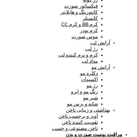
فیکساتور صورت
کانتورینگ و هایلایتر
کانسیلر
کرم BB و کرم CC
کرم پودر
موس صورت
آرایش لب
رژ لب
کرم و نرم کننده لب
مداد لب
آرایش مو
دکلره مو
اکسیدان
رژ مو
رنگ مو و ابرو
شیر مو
شانه و برس مو
بهداشتی و زیبایی ناخن
آویز و برچسب ناخن
تقوییت کننده ناخن
ناخن مصنوعی و چسب
مراقبت پوست صورت و بدن