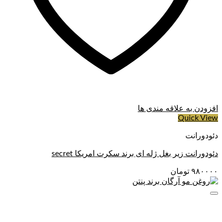
افزودن به علاقه مندی ها
Quick View
دئودورانت
دئودورانت زیر بغل ژله ای برند سکرت امریکا secret
۹۸۰۰۰۰
تومان