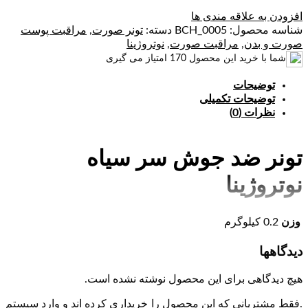
افزودن به علاقه مندی ها
شناسه محصول:
BCH_0005
دسته:
تونر صورت
,
مراقبت پوست
صورت و بدن
,
مراقبت صورت
,
نوتروژینا
شما با خرید این محصول
170
امتیاز می گیری
توضیحات
توضیحات تکمیلی
نظرات (0)
تونر ضد جوش سر سیاه
نوتروژینا
اگر از جوش‌های سرسیاه خسته شده‌اید و به دنبال راهی مؤثر برای
وزن
0.2 کیلوگرم
پاکسازی عمیق پوست صورت هستید، تونر ضد جوش نوتروژینا مدل
Siyah Nokta Karsiti یک انتخاب هوشمندانه و حرفه‌ای برای روتین
دیدگاهها
مراقبتی شماست. این تونر با فرمولاسیونی پیشرفته و بدون چربی،
به‌طور خاص برای پوست‌هایی طراحی شده که مستعد ایجاد
هیچ دیدگاهی برای این محصول نوشته نشده است.
جوش‌های سر سیاه هستند. پس از هر بار شست‌وشو، احتمال باقی
ماندن آلودگی، چربی اضافه و ذرات ریز آرایش روی پوست وجود
.فقط مشتریانی که این محصول را خریداری کرده اند و وارد سیستم