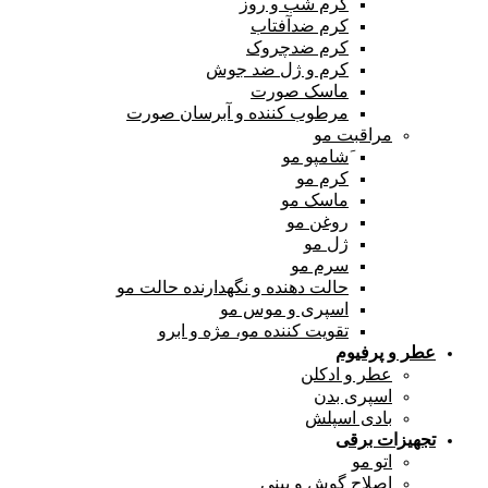
کرم شب و روز
کرم ضدآفتاب
کرم ضدچروک
کرم و ژل ضد جوش
ماسک صورت
مرطوب کننده و آبرسان صورت
مراقبت مو
َشامپو مو
کرم مو
ماسک مو
روغن مو
ژل مو
سرم مو
حالت دهنده و نگهدارنده حالت مو
اسپری و موس مو
تقویت کننده مو، مژه و ابرو
عطر و پرفیوم
عطر و ادکلن
اسپری بدن
بادی اسپلش
تجهیزات برقی
اتو مو
اصلاح گوش و بینی