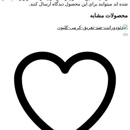
دارد. تونر ضد جوش سر سیاه نوتروژینا مرحله نهایی پاکسازی را
شده اند میتوانند برای این محصول دیدگاه ارسال کنند.
تکمیل می‌کند. با نفوذ به منافذ پوست، آن‌ها را از هرگونه آلودگی پاک
کرده و از بسته شدن‌شان جلوگیری می‌کند. این تونر به‌خوبی PH
محصولات مشابه
پوست را متعادل می‌کند و به حفظ سلامت لایه محافظ پوست کمک
می‌نماید.
تونر ضدجوش نوتروژینا
در بطری ۲۰۰ میلی‌لیتری عرضه می‌شود و
به دلیل بافت سبک و جذب سریع، برای استفاده روزانه بسیار
مناسب است. یکی از ویژگی‌های برجسته این تونر، قدرت آن در
کاهش و پیشگیری از ایجاد جوش‌های سر سیاه است. با استفاده
منظم از این محصول، پوست شما به مرور زمان شفاف‌تر، تمیزتر و
سالم‌تر به نظر خواهد رسید. همچنین این تونر حس طراوت و تازگی
را به پوست بازمی‌گرداند و بافت پوست را نرم و یکنواخت می‌سازد.
پس اگر به دنبال محصولی با عملکرد تخصصی در زمینه پاکسازی
عمیق و رفع جوش‌های سرسیاه هستید، تونر ضدجوش نوتروژینا یک
گزینه‌ی قابل اعتماد از برند مطرح و معتبر Neutrogena محسوب
می‌شود.