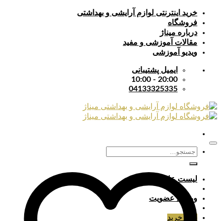
Skip
خرید اینترنتی لوازم آرایشی و بهداشتی
to
فروشگاه
content
درباره میناژ
مقالات آموزشی و مفید
ویدیو آموزشی
ایمیل پشتیبانی
20:00 - 10:00
04133325335
جستجو
برای:
لیست علایق
ورود / عضویت
سبد خرید