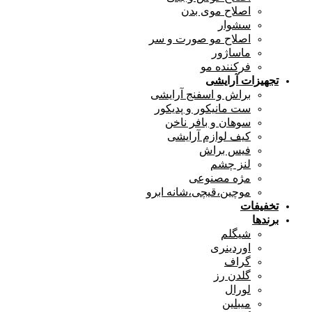
اصلاح موی بدن
سشوار
اصلاح مو صورت و سر
ماساژور
فرکننده مو
تجهیزات آرایشی
براش و اسفنج آرایشی
ست مانیکور و پدیکور
سوهان و بافر ناخن
کیف لوازم آرایشی
فیس براش
لنز چشم
مژه مصنوعی
موچین،قیچی،شانه ابرو
تخفیفات
برندها
شیگلم
اوردینری
گراف
گلدن رز
لورال
میبلین