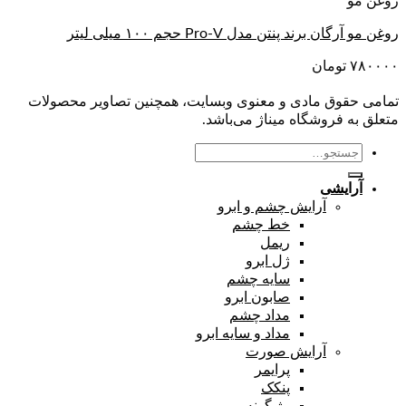
روغن مو
روغن مو آرگان برند پنتن مدل Pro-V حجم ۱۰۰ میلی لیتر
۷۸۰۰۰۰
تومان
تمامی حقوق مادی و معنوی وبسایت، همچنین تصاویر محصولات
متعلق به فروشگاه میناژ می‌باشد.
جستجو
برای:
آرایشی
آرایش چشم و ابرو
خط چشم
ریمل
ژل ابرو
سایه چشم
صابون ابرو
مداد چشم
مداد و سایه ابرو
آرایش صورت
پرایمر
پنکک
رژ گونه