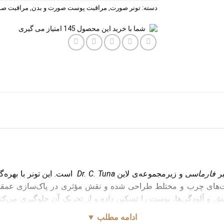
دسته:
تونر صورت
,
مراقبت پوست صورت و بدن
,
مراقبت ص
شما با خرید این محصول
145
امتیاز می گیری
بر
فارماسی
و زیرمجموعه‌ی لاین
Dr. C. Tuna
های چرب و مختلط طراحی شده و نقش مؤثری در پاک‌سازی عمقی منا
یش و آلودگی‌ها، پوست را تسکین داده و از تحریک آن جلوگیری می‌کنن
ترشح چربی و کاهش براقیت پوست است. ب
ادامه مطلب ▼
رف، ظاهری مات، تمیز و شاداب پیدا می‌کند که برای افرادی با پوس