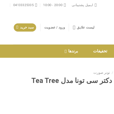
ایمیل پشتیبانی
20:00 - 10:00
04133325335
لیست علایق
ورود / عضویت
سبد خرید
تخفیفات
برندها
/
تونر صورت
سی تونا مدل Tea Tree