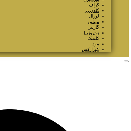
گراف
گلدن رز
لورال
میبلین
گارنیر
نوتروژینا
کلینیک
مود
کوزارکس