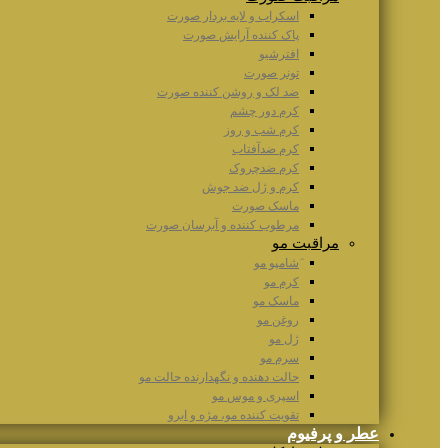
اسکراب و لایه بردار صورت
پاک کننده آرایش صورت
افترشیو
تونر صورت
ضد لک و روشن کننده صورت
کرم دور چشم
کرم شب و روز
کرم ضدآفتاب
کرم ضدچروک
کرم و ژل ضد جوش
ماسک صورت
مرطوب کننده و آبرسان صورت
مراقبت مو
َشامپو مو
کرم مو
ماسک مو
روغن مو
ژل مو
سرم مو
حالت دهنده و نگهدارنده حالت مو
اسپری و موس مو
تقویت کننده مو، مژه و ابرو
عطر و پرفیوم