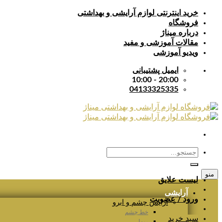
Skip
خرید اینترنتی لوازم آرایشی و بهداشتی
to
فروشگاه
content
درباره میناژ
مقالات آموزشی و مفید
ویدیو آموزشی
ایمیل پشتیبانی
20:00 - 10:00
04133325335
جستجو
برای:
منو
لیست علایق
آرایشی
ورود / عضویت
آرایش چشم و ابرو
خط چشم
سبد خرید
ریمل