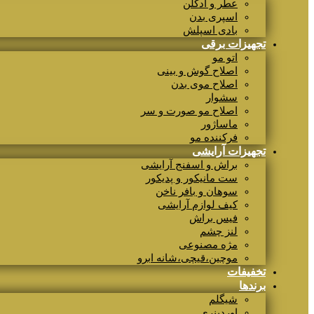
عطر و ادکلن
اسپری بدن
بادی اسپلش
تجهیزات برقی
اتو مو
اصلاح گوش و بینی
اصلاح موی بدن
سشوار
اصلاح مو صورت و سر
ماساژور
فرکننده مو
تجهیزات آرایشی
براش و اسفنج آرایشی
ست مانیکور و پدیکور
سوهان و بافر ناخن
کیف لوازم آرایشی
فیس براش
لنز چشم
مژه مصنوعی
موچین،قیچی،شانه ابرو
تخفیفات
برندها
شیگلم
اوردینری