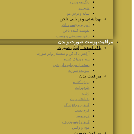
رنگ مو و ابرو
شیر مو
شانه و برس مو
بهداشتی و زیبایی ناخن
آویز و برچسب ناخن
تقوییت کننده ناخن
ناخن مصنوعی و چسب
مراقبت پوست صورت و بدن
پاک کننده آرایش صورت
آرایش پاک کن و میسیلار واتر صورت
پنبه و پدپاک کننده
دستمال مرطوب آرایشی
شوینده صورت
مراقبت بدن
برنزه کننده
دئودورانت
ژیلت
ضدآفتاب بدن
کرم پا و رفع ترک
کرم دست
کرم موبر
کرم و لوسیون بدن
موم و وکس
مراقبت صورت