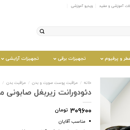
لات آموزشی و مفید
ویدیو آموزشی
طر و پرفیوم
تجهیزات برقی
تجهیزات آرایشی
خانه
/
مراقبت پوست صورت و بدن
/
مراقبت بدن
/
د
دئودورانت زیربغل صابونی مر
افزودن
۳۰۹۶۰۰
تومان
به
علاقه
مناسب آقایان
مندی
ها