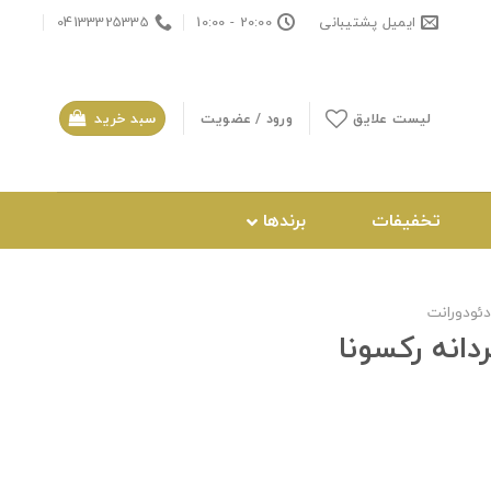
ایمیل پشتیبانی
20:00 - 10:00
04133325335
لیست علایق
ورود / عضویت
سبد خرید
تخفیفات
برندها
ئودورانت
دانه رکسونا