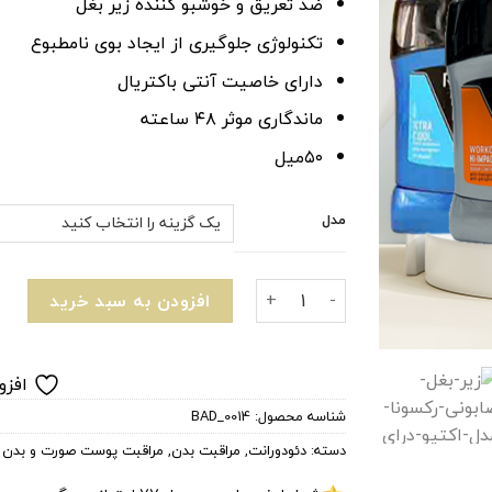
ضد تعریق و خوشبو کننده زیر بغل
تکنولوژی جلوگیری از ایجاد بوی نامطبوع
دارای خاصیت آنتی باکتریال
ماندگاری موثر ۴۸ ساعته
۵۰میل
مدل
دئودورانت زیربغل صابونی مردانه رکسونا عدد
افزودن به سبد خرید
افزو
شناسه محصول:
BAD_0014
دسته:
دئودورانت
,
مراقبت بدن
,
مراقبت پوست صورت و بدن