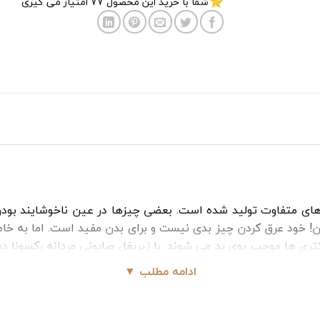
شما با خرید این محصول
77
امتیاز می گیری
ه های متفاوت تولید شده است. بعضی چیزها در عین ناخوشایند بو
دن! خود عرق کردن چیز بدی نیست و برای بدن مفید است. اما به خا
تری ها موجب بوی بد می شوند. با زیربغل صابونی مردانه رکسونا دی
دارد. کارایی همه مدل های زیر بغل خوشبو کردن بدن و از بین بر
ادامه مطلب ▼
لبته
زیر بغل صابونی رکسونا زنانه
هم وجود دارد که می توانید به ر