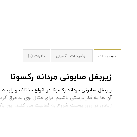
توضیحات
توضیحات تکمیلی
نظرات (0)
زیربغل صابونی مردانه رکسونا
زیربغل صابونی مردانه رکسونا در انواع مختلف و رایح
آن ها به فکر درستی باشیم. برای مثال بوی بد عرق کر
زیادی در روی پوست شروع به فعالیت می کنند. این باک
مدل های متفاوت مثل اسپری بدن، مام ژله ای و… وجود 
متفاوت هستند.
زیر بغل صابونی رکسونا
مناسب استفاده آقایان است. ا