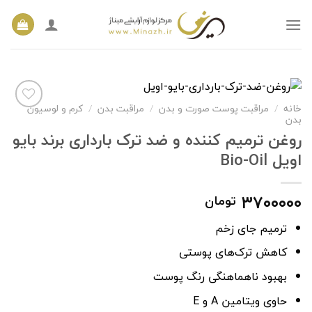
Ski
t
conten
خانه
مراقبت پوست صورت و بدن
مراقبت بدن
کرم و لوسیون
/
/
/
بدن
روغن ترمیم کننده و ضد ترک بارداری برند بایو
افزودن
اویل Bio-Oil
به
علاقه
مندی
۳۷۰۰۰۰۰
تومان
ها
ترمیم جای زخم
کاهش ترک‌های پوستی
بهبود ناهماهنگی رنگ پوست
حاوی ویتامین A و E