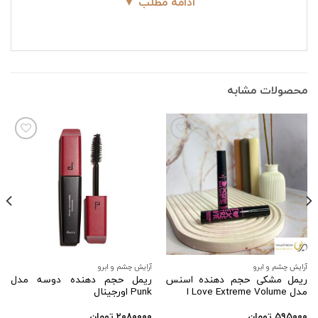
ادامه مطلب ▼
لب جامد گلدن رز حاوی ویتامینE می باشد که لب ها
را آبرسانی و تغذیه می کند.
رژلب گلدن رز
دارای رنگدانه های غنی و با کیفیت
است. با استفاده از این رژلب، لب های شما حالت
محصولات مشابه
مخملی و نرم پیدا می کند.
افزودن
افزودن
به
به
علاقه
علاقه
مندی
مندی
ها
ها
آرایش چشم و ابرو
آرایش چشم و ابرو
ریمل مشکی حجم دهنده اسنس
ریمل حجم دهنده دوسه مدل
مدل I Love Extreme Volume
Punk اورجینال
۵۹۵۰۰۰
تومان
۲۰۸۰۰۰۰
تومان