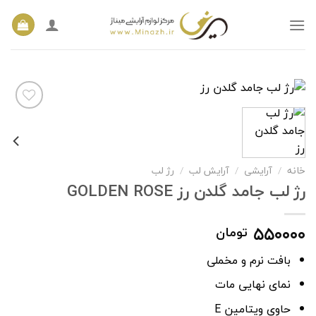
Ski
t
conten
افزودن
به
خانه
/
آرایشی
/
آرایش لب
/
رژ لب
علاقه
مندی
رژ لب جامد گلدن رز GOLDEN ROSE
ها
۵۵۰۰۰۰
تومان
بافت نرم و مخملی
نمای نهایی مات
حاوی ویتامین
E