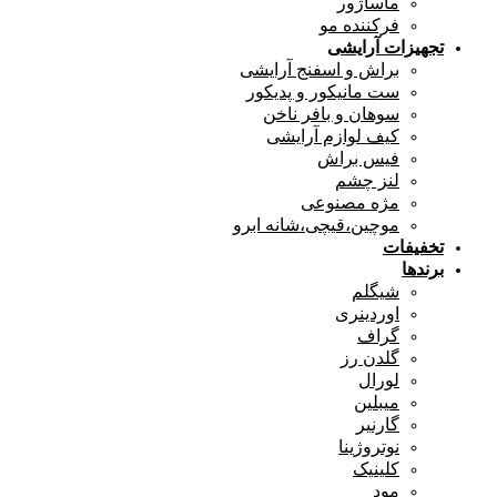
ماساژور
فرکننده مو
تجهیزات آرایشی
براش و اسفنج آرایشی
ست مانیکور و پدیکور
سوهان و بافر ناخن
کیف لوازم آرایشی
فیس براش
لنز چشم
مژه مصنوعی
موچین،قیچی،شانه ابرو
تخفیفات
برندها
شیگلم
اوردینری
گراف
گلدن رز
لورال
میبلین
گارنیر
نوتروژینا
کلینیک
مود