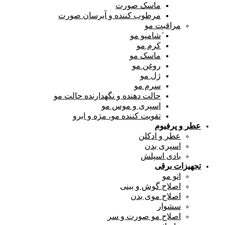
ماسک صورت
مرطوب کننده و آبرسان صورت
مراقبت مو
َشامپو مو
کرم مو
ماسک مو
روغن مو
ژل مو
سرم مو
حالت دهنده و نگهدارنده حالت مو
اسپری و موس مو
تقویت کننده مو، مژه و ابرو
عطر و پرفیوم
عطر و ادکلن
اسپری بدن
بادی اسپلش
تجهیزات برقی
اتو مو
اصلاح گوش و بینی
اصلاح موی بدن
سشوار
اصلاح مو صورت و سر