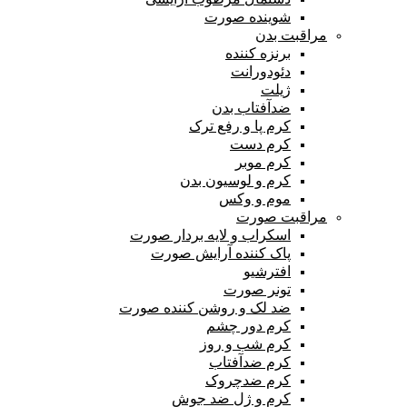
شوینده صورت
مراقبت بدن
برنزه کننده
دئودورانت
ژیلت
ضدآفتاب بدن
کرم پا و رفع ترک
کرم دست
کرم موبر
کرم و لوسیون بدن
موم و وکس
مراقبت صورت
اسکراب و لایه بردار صورت
پاک کننده آرایش صورت
افترشیو
تونر صورت
ضد لک و روشن کننده صورت
کرم دور چشم
کرم شب و روز
کرم ضدآفتاب
کرم ضدچروک
کرم و ژل ضد جوش