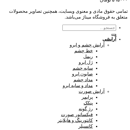
تمامی حقوق مادی و معنوی وبسایت، همچنین تصاویر محصولات
متعلق به فروشگاه میناژ می‌باشد.
جستجو
برای:
آرایشی
آرایش چشم و ابرو
خط چشم
ریمل
ژل ابرو
سایه چشم
صابون ابرو
مداد چشم
مداد و سایه ابرو
آرایش صورت
پرایمر
پنکک
رژ گونه
فیکساتور صورت
کانتورینگ و هایلایتر
کانسیلر