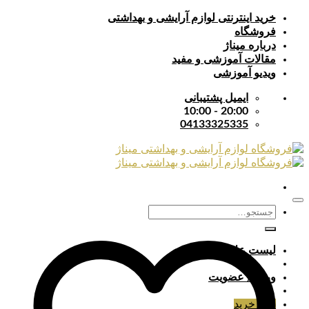
Skip
خرید اینترنتی لوازم آرایشی و بهداشتی
to
فروشگاه
content
درباره میناژ
مقالات آموزشی و مفید
ویدیو آموزشی
ایمیل پشتیبانی
20:00 - 10:00
04133325335
جستجو
برای:
لیست علایق
ورود / عضویت
سبد خرید