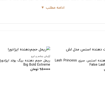
د داشت. در کل با استفاده از ریمل حجم دهنده پوپاpupa مژه‌های سکسی خواهید داشت
ادامه مطلب ▼
خاص، شی باتر ارگانیک و … می باشد. فناوری پلیمرLash Sculptor ابتکار در تشکیل خمی
تر ارگانیک با ویژگی مغذی، مژه‌ها را بدون افزایش وزن آنها پوشا
آرایش چشم و ابرو
ریمل حالت دهنده اسنس سری Lash Princess
ریمل حجم دهنده بیگ بولد ایزادورا
Big Bold Extreme
افزودن
۹۵۰۰۰۰
تومان
به
علاقه
مندی
ها
ده کنید و با استفاده از قسمت پایینی برس، نوک مژه‌ها را بلند کن