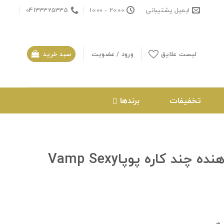
ایمیل پشتیبانی
20:00 - 10:00
04133325335
لیست علایق
ورود / عضویت
سبد خرید
تخفیفات
برندها
ریمل حجم دهنده و حالت دهنده چند کاره پوپاVamp Sexy