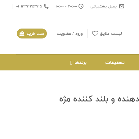
ایمیل پشتیبانی
20:00 - 10:00
04133325335
لیست علایق
ورود / عضویت
سبد خرید
تخفیفات
برندها
ده و بلند کننده مژه