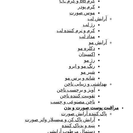
کرم BB و کرم CC
کرم پودر
موس صورت
آرایش لب
رژ لب
کرم و نرم کننده لب
مداد لب
آرایش مو
دکلره مو
اکسیدان
رژ مو
رنگ مو و ابرو
شیر مو
شانه و برس مو
بهداشتی و زیبایی ناخن
آویز و برچسب ناخن
تقوییت کننده ناخن
ناخن مصنوعی و چسب
مراقبت پوست صورت و بدن
پاک کننده آرایش صورت
آرایش پاک کن و میسیلار واتر صورت
پنبه و پدپاک کننده
دستمال مرطوب آرایشی