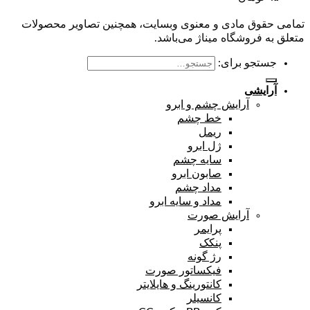
تمامی حقوق مادی و معنوی وبسایت، همچنین تصاویر محصولات
متعلق به فروشگاه میناژ می‌باشد.
جستجو برای:
آرایشی
آرایش چشم و ابرو
خط چشم
ریمل
ژل ابرو
سایه چشم
صابون ابرو
مداد چشم
مداد و سایه ابرو
آرایش صورت
پرایمر
پنکک
رژ گونه
فیکساتور صورت
کانتورینگ و هایلایتر
کانسیلر