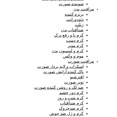
شوینده صورت
مراقبت بدن
برنزه کننده
دئودورانت
ژیلت
ضدآفتاب بدن
کرم پا و رفع ترک
کرم دست
کرم موبر
کرم و لوسیون بدن
موم و وکس
مراقبت صورت
اسکراب و لایه بردار صورت
پاک کننده آرایش صورت
افترشیو
تونر صورت
ضد لک و روشن کننده صورت
کرم دور چشم
کرم شب و روز
کرم ضدآفتاب
کرم ضدچروک
کرم و ژل ضد جوش