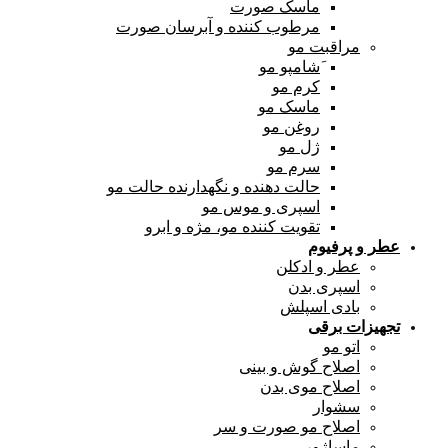
ماسک صورت
مرطوب کننده و آبرسان صورت
مراقبت مو
َشامپو مو
کرم مو
ماسک مو
روغن مو
ژل مو
سرم مو
حالت دهنده و نگهدارنده حالت مو
اسپری و موس مو
تقویت کننده مو، مژه و ابرو
عطر و پرفیوم
عطر و ادکلن
اسپری بدن
بادی اسپلش
تجهیزات برقی
اتو مو
اصلاح گوش و بینی
اصلاح موی بدن
سشوار
اصلاح مو صورت و سر
ماساژور