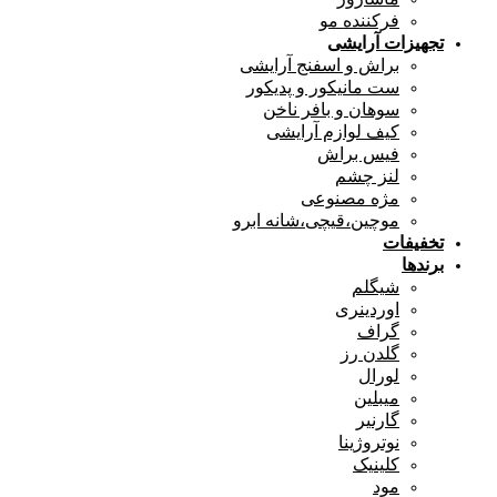
فرکننده مو
تجهیزات آرایشی
براش و اسفنج آرایشی
ست مانیکور و پدیکور
سوهان و بافر ناخن
کیف لوازم آرایشی
فیس براش
لنز چشم
مژه مصنوعی
موچین،قیچی،شانه ابرو
تخفیفات
برندها
شیگلم
اوردینری
گراف
گلدن رز
لورال
میبلین
گارنیر
نوتروژینا
کلینیک
مود