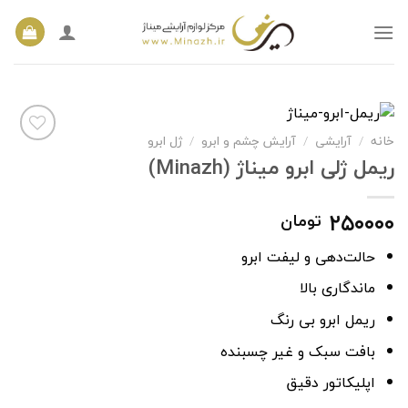
Ski
t
conten
خانه
/
آرایشی
/
آرایش چشم و ابرو
/
ژل ابرو
ریمل ژلی ابرو میناژ (Minazh)
افزودن
به
۲۵۰۰۰۰
تومان
علاقه
مندی
ها
حالت‌دهی و لیفت ابرو
ماندگاری بالا
ریمل ابرو بی رنگ
بافت سبک و غیر چسبنده
اپلیکاتور دقیق