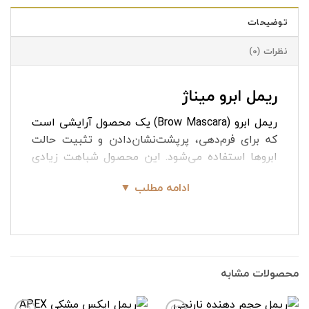
توضیحات
نظرات (0)
ریمل ابرو میناژ
ریمل ابرو (Brow Mascara) یک محصول آرایشی است
که برای فرم‌دهی، پرپشت‌نشان‌دادن و تثبیت حالت
ابروها استفاده می‌شود. این محصول شباهت زیادی
به ریمل مژه دارد، اما فرمولاسیون و برس آن مخصوص
ادامه مطلب ▼
ابرو طراحی شده است. ریمل ابرو معمولاً در دو نوع
شفاف (بی‌رنگ) و رنگی عرضه می‌شود. ریمل ابرو میناژ
یک ریمل لیفت دهنده ابرو بی رنگ است که با برس
مخصوص خود موهای ابرو را لیفت میکند. ژل ریمل
ابرو حاوی موادی است که سفیدی روی مو ایجاد نمی
محصولات مشابه
کند. به دلیل بافت سبک و بدون چسبندگی سنگینی
احساس نمی شود.