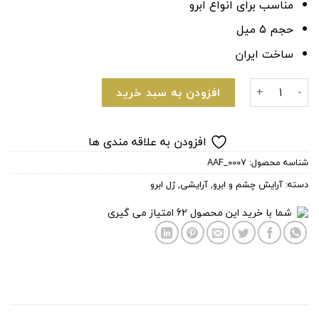
مناسب برای انواع ابرو
حجم ۵ میل
ساخت ایران
ریمل ژلی ابرو میناژ (Minazh) عدد
افزودن به سبد خرید
افزودن به علاقه مندی ها
شناسه محصول:
AAF_0007
دسته:
آرایش چشم و ابرو
,
آرایشی
,
ژل ابرو
شما با خرید این محصول
62
امتیاز می گیری