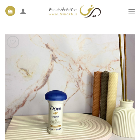
Ski
t
conten
افزودن
به
علاقه
مندی
ها