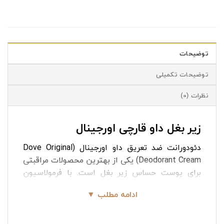
توضیحات
توضیحات تکمیلی
نظرات (0)
زیر بغل داو قارچی اورجینال
دئودورانت ضد تعریق داو اورجینال (Dove Original
Deodorant Cream) یکی از بهترین محصولات مراقبتی
برای پوست حساس زیر بغل است. با فرمولاسیون
خاص و ویژگی‌های منحصر به فرد خود، توانسته
ادامه مطلب ▼
نیازهای کاربران را به بهترین شکل برطرف کند. زیر
بغل داو قارچی اورجینال با ترکیب کرم مرطوب‌کننده و
خواص ضد تعریق، تجربه‌ای متفاوت از مراقبت روزانه