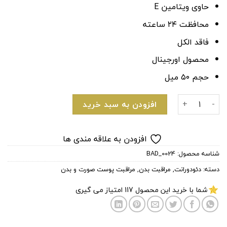
حاوی ویتامین E
محافظت ۲۴ ساعته
فاقد الکل
محصول اورجینال
حجم ۵۰ میل
زیر بغل برند داو مدل قارچی اورجینال Dove Original deodorant cream عدد
افزودن به سبد خرید
افزودن به علاقه مندی ها
شناسه محصول:
BAD_0024
دسته:
دئودورانت
,
مراقبت بدن
,
مراقبت پوست صورت و بدن
شما با خرید این محصول
117
امتیاز می گیری