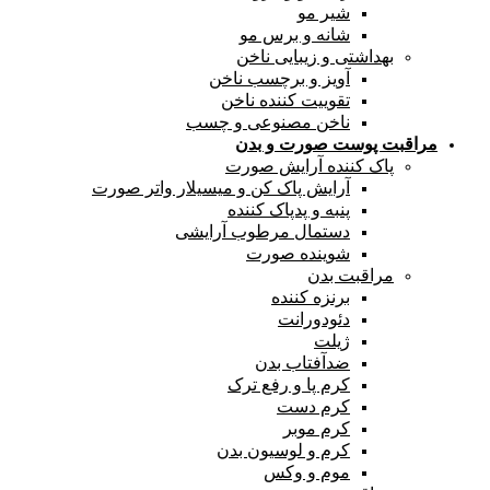
شیر مو
شانه و برس مو
بهداشتی و زیبایی ناخن
آویز و برچسب ناخن
تقوییت کننده ناخن
ناخن مصنوعی و چسب
مراقبت پوست صورت و بدن
پاک کننده آرایش صورت
آرایش پاک کن و میسیلار واتر صورت
پنبه و پدپاک کننده
دستمال مرطوب آرایشی
شوینده صورت
مراقبت بدن
برنزه کننده
دئودورانت
ژیلت
ضدآفتاب بدن
کرم پا و رفع ترک
کرم دست
کرم موبر
کرم و لوسیون بدن
موم و وکس