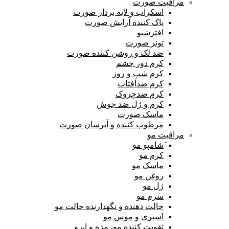
مراقبت صورت
اسکراب و لایه بردار صورت
پاک کننده آرایش صورت
افترشیو
تونر صورت
ضد لک و روشن کننده صورت
کرم دور چشم
کرم شب و روز
کرم ضدآفتاب
کرم ضدچروک
کرم و ژل ضد جوش
ماسک صورت
مرطوب کننده و آبرسان صورت
مراقبت مو
َشامپو مو
کرم مو
ماسک مو
روغن مو
ژل مو
سرم مو
حالت دهنده و نگهدارنده حالت مو
اسپری و موس مو
تقویت کننده مو، مژه و ابرو