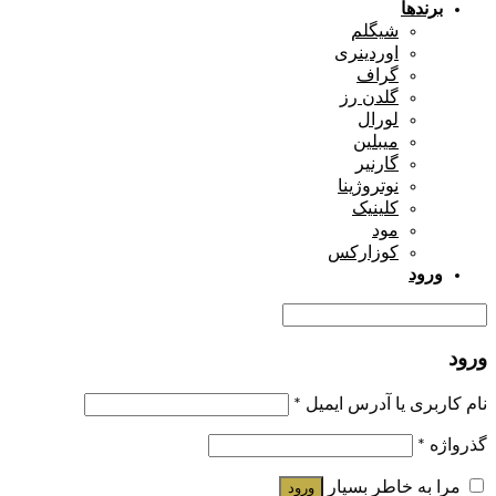
برندها
شیگلم
اوردینری
گراف
گلدن رز
لورال
میبلین
گارنیر
نوتروژینا
کلینیک
مود
کوزارکس
ورود
ورود
نام کاربری یا آدرس ایمیل
*
گذرواژه
*
مرا به خاطر بسپار
ورود