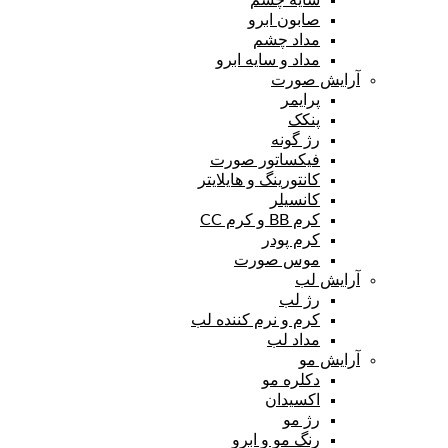
صابون ابرو
مداد چشم
مداد و سایه ابرو
آرایش صورت
پرایمر
پنکک
رژ گونه
فیکساتور صورت
کانتورینگ و هایلایتر
کانسیلر
کرم BB و کرم CC
کرم پودر
موس صورت
آرایش لب
رژ لب
کرم و نرم کننده لب
مداد لب
آرایش مو
دکلره مو
اکسیدان
رژ مو
رنگ مو و ابرو