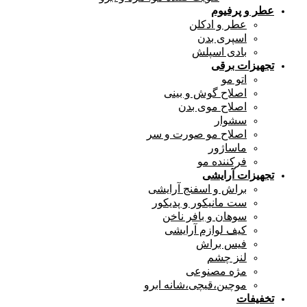
عطر و پرفیوم
عطر و ادکلن
اسپری بدن
بادی اسپلش
تجهیزات برقی
اتو مو
اصلاح گوش و بینی
اصلاح موی بدن
سشوار
اصلاح مو صورت و سر
ماساژور
فرکننده مو
تجهیزات آرایشی
براش و اسفنج آرایشی
ست مانیکور و پدیکور
سوهان و بافر ناخن
کیف لوازم آرایشی
فیس براش
لنز چشم
مژه مصنوعی
موچین،قیچی،شانه ابرو
تخفیفات