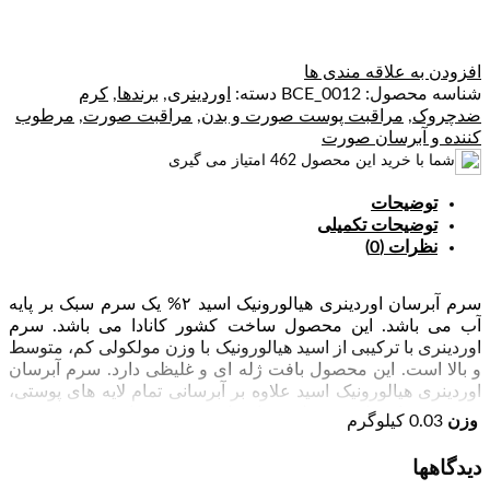
افزودن به علاقه مندی ها
شناسه محصول:
BCE_0012
دسته:
اوردینری
,
برندها
,
کرم
ضدچروک
,
مراقبت پوست صورت و بدن
,
مراقبت صورت
,
مرطوب
کننده و آبرسان صورت
شما با خرید این محصول
462
امتیاز می گیری
توضیحات
توضیحات تکمیلی
نظرات (0)
سرم آبرسان اوردینری هیالورونیک اسید ۲% یک سرم سبک بر پایه
آب می باشد. این محصول ساخت کشور کانادا می باشد. سرم
اوردینری با ترکیبی از اسید هیالورونیک با وزن مولکولی کم، متوسط
و بالا است. این محصول بافت ژله ای و غلیظی دارد. سرم آبرسان
اوردینری هیالورونیک اسید علاوه بر آبرسانی تمام لایه های پوستی،
چین و چروک ها و بی نظمی های بافتی پوست را بهبود می بخشد.
وزن
0.03 کیلوگرم
همچنین از پرو ویتامین B5 برای افزایش هیدراتاسیون در لایه‌های
بیرونی استفاده می‌کند و در نتیجه پوست صاف‌تر و شفاف تر
دیدگاهها
می‌شود. وجود ویتامین B5 آبرسانی پوست را چندین برابر می کند و