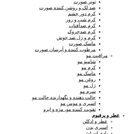
تونر صورت
ضد لک و روشن کننده صورت
کرم دور چشم
کرم شب و روز
کرم ضدآفتاب
کرم ضدچروک
کرم و ژل ضد جوش
ماسک صورت
مرطوب کننده و آبرسان صورت
مراقبت مو
َشامپو مو
کرم مو
ماسک مو
روغن مو
ژل مو
سرم مو
حالت دهنده و نگهدارنده حالت مو
اسپری و موس مو
تقویت کننده مو، مژه و ابرو
عطر و پرفیوم
عطر و ادکلن
اسپری بدن
بادی اسپلش