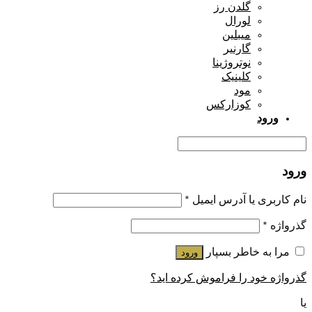
گلدن رز
لورال
میبلین
گارنیر
نوتروژینا
کلینیک
مود
کوزارکس
ورود
ورود
نام کاربری یا آدرس ایمیل
*
گذرواژه
*
مرا به خاطر بسپار
ورود
گذرواژه خود را فراموش کرده اید؟
یا