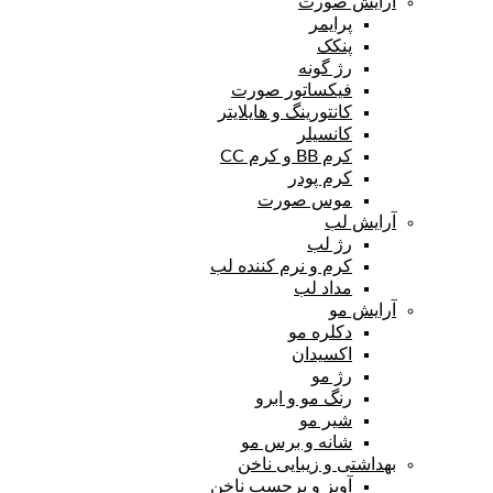
آرایش صورت
پرایمر
پنکک
رژ گونه
فیکساتور صورت
کانتورینگ و هایلایتر
کانسیلر
کرم BB و کرم CC
کرم پودر
موس صورت
آرایش لب
رژ لب
کرم و نرم کننده لب
مداد لب
آرایش مو
دکلره مو
اکسیدان
رژ مو
رنگ مو و ابرو
شیر مو
شانه و برس مو
بهداشتی و زیبایی ناخن
آویز و برچسب ناخن