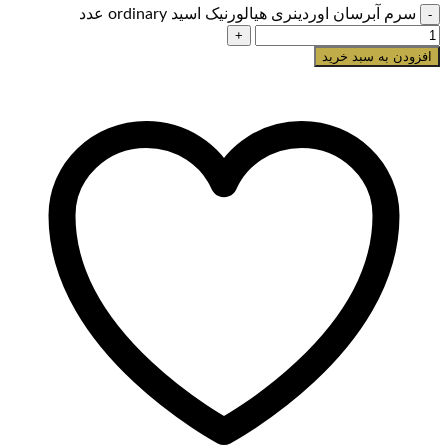
سرم آبرسان اوردینری هیالورنیک اسید ordinary عدد
افزودن به سبد خرید