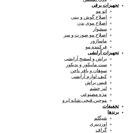
تجهیزات برقی
اتو مو
اصلاح گوش و بینی
اصلاح موی بدن
سشوار
اصلاح مو صورت و سر
ماساژور
فرکننده مو
تجهیزات آرایشی
براش و اسفنج آرایشی
ست مانیکور و پدیکور
سوهان و بافر ناخن
کیف لوازم آرایشی
فیس براش
لنز چشم
مژه مصنوعی
موچین،قیچی،شانه ابرو
تخفیفات
برندها
شیگلم
اوردینری
گراف