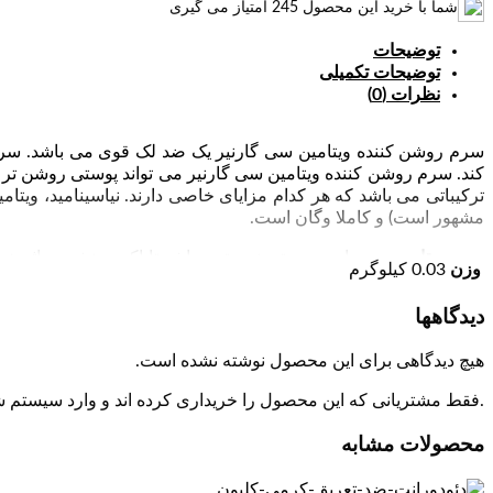
شما با خرید این محصول
245
امتیاز می گیری
توضیحات
توضیحات تکمیلی
نظرات (0)
ترکیباتی می باشد که هر کدام مزایای خاصی دارند. نیاسینامید، ویت
مشهور است) و کاملا وگان است.
سرم ویتامین سی
وزن
0.03 کیلوگرم
سرم حاوی ویتامین C بر روی پوست می تواند به روشن و صاف شدن پوست کمک کند.
دیدگاهها
نحوه مصرف: استفاده از سرم ویتامین C برای صورت بسیار ساده است. روزی دو بار به کمک قطره چکان مقداری را روی پوست تمیز که قبلا توسط
هیچ دیدگاهی برای این محصول نوشته نشده است.
سپس به آرامی ماساژ دهید تا جذب پوست شود.
.فقط مشتریانی که این محصول را خریداری کرده اند و وارد سیستم شده
محصولات مشابه