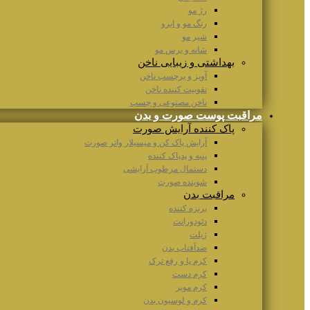
رژ مو
رنگ مو و ابرو
شیر مو
شانه و برس مو
بهداشتی و زیبایی ناخن
آویز و برچسب ناخن
تقوییت کننده ناخن
ناخن مصنوعی و چسب
مراقبت پوست صورت و بدن
پاک کننده آرایش صورت
آرایش پاک کن و میسیلار واتر صورت
پنبه و پدپاک کننده
دستمال مرطوب آرایشی
شوینده صورت
مراقبت بدن
برنزه کننده
دئودورانت
ژیلت
ضدآفتاب بدن
کرم پا و رفع ترک
کرم دست
کرم موبر
کرم و لوسیون بدن