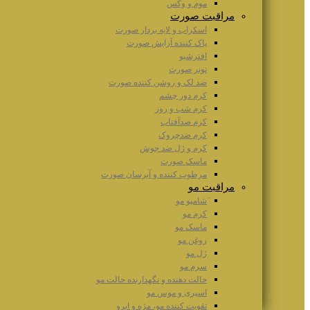
موم و وکس
مراقبت صورت
اسکراب و لایه بردار صورت
پاک کننده آرایش صورت
افترشیو
تونر صورت
ضد لک و روشن کننده صورت
کرم دور چشم
کرم شب و روز
کرم ضدآفتاب
کرم ضدچروک
کرم و ژل ضد جوش
ماسک صورت
مرطوب کننده و آبرسان صورت
مراقبت مو
َشامپو مو
کرم مو
ماسک مو
روغن مو
ژل مو
سرم مو
حالت دهنده و نگهدارنده حالت مو
اسپری و موس مو
تقویت کننده مو، مژه و ابرو