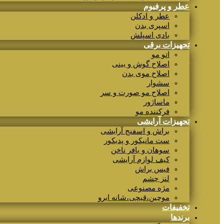
عطر و پرفیوم
عطر و ادکلن
اسپری بدن
بادی اسپلش
تجهیزات برقی
اتو مو
اصلاح گوش و بینی
اصلاح موی بدن
سشوار
اصلاح مو صورت و سر
ماساژور
فرکننده مو
تجهیزات آرایشی
براش و اسفنج آرایشی
ست مانیکور و پدیکور
سوهان و بافر ناخن
کیف لوازم آرایشی
فیس براش
لنز چشم
مژه مصنوعی
موچین،قیچی،شانه ابرو
تخفیفات
برندها