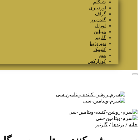
شیگلم
اوردینری
گراف
گلدن رز
لورال
میبلین
گارنیر
نوتروژینا
کلینیک
مود
کوزارکس
خانه
/
برندها
/
گارنیر