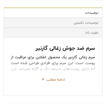
توضیحات
توضیحات تکمیلی
نظرات (0)
سرم ضد جوش زغالی گارنیر
سرم زغالی گارنیر یک محصول انقلابی برای مراقبت از
پوست است. این سرم برای افرادی طراحی شده است
که دارای پوست‌های مستعد لک و آکنه هستند. این
سرم به ویژه برای کسانی که می‌خواهند ظاهر لکه‌ها و
ادامه مطلب ▼
جوش‌ها را کاهش دهند، بسیار مناسب است. سرم
ضد جوش زغالی گارنیر با فرمولاسیونی منحصر به فرد،
شامل ۴٪ AHA، BHA و نیاسینامید، به کاهش لکه‌ها
و بهبود ظاهر پوست کمک می‌کند. با استفاده منظم
از این سرم، می‌توانید به پوستی صاف‌تر و یکدست‌تر