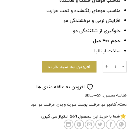
مناسب موهای خشک و شکننده
مناسب موهای رنگ‌شده و تحت حرارت
افزایش نرمی و درخشندگی مو
جلوگیری از شکنندگی مو
حجم ۴۰۰ میل
ساخت ایتالیا
شامپو ترمیم‌کننده و تقویت کننده روزانه برند مود daily care shampoo عدد
افزودن به سبد خرید
افزودن به علاقه مندی ها
شناسه محصول:
BDE_0056
دسته:
َشامپو مو
,
مراقبت پوست صورت و بدن
,
مراقبت مو
,
مود
شما با خرید این محصول
559
امتیاز می گیری