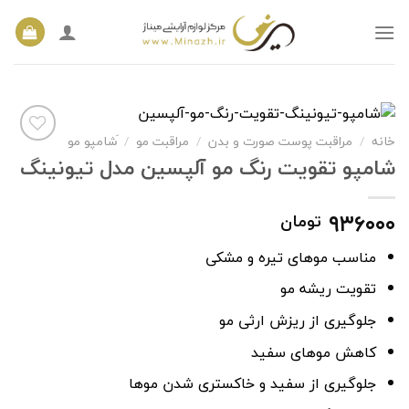
Ski
t
conten
خانه
/
مراقبت پوست صورت و بدن
/
مراقبت مو
/
َشامپو مو
شامپو تقویت رنگ مو آلپسین مدل تیونینگ
افزودن
به
۹۳۶۰۰۰
تومان
علاقه
مندی
ها
مناسب موهای تیره و مشکی
تقویت ریشه مو
جلوگیری از ریزش ارثی مو
کاهش موهای سفید
جلوگیری از سفید و خاکستری شدن موها