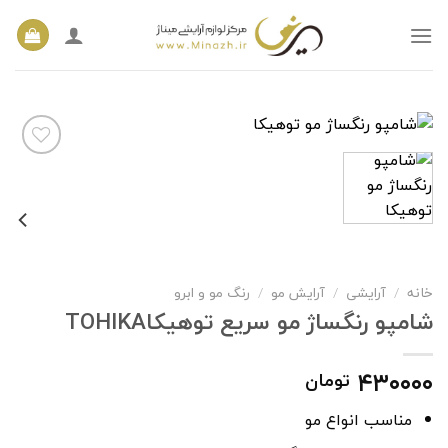
Ski
t
conten
افزودن
به
علاقه
مندی
ها
خانه
آرایشی
آرایش مو
رنگ مو و ابرو
/
/
/
شامپو رنگساژ مو سریع توهیکاTOHIKA
۴۳۰۰۰۰
تومان
مناسب انواع مو