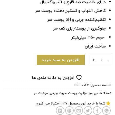
دارای خاصیت ضد قارچ و آنتی‌باکتریال
کاهش التهاب و تسکین‌دهنده پوست سر
تنظیم‌کننده چربی و pH پوست سر
جلوگیری از پوسته‌ریزی کف سر
حجم ۳۵۰ میلی‌لیتر
ساخت ایران
شامپو ضد شوره و ضد خارش جولیت اوستی عدد
افزودن به سبد خرید
افزودن به علاقه مندی ها
شناسه محصول:
BDE_0046
دسته:
َشامپو مو
,
مراقبت پوست صورت و بدن
,
مراقبت مو
شما با خرید این محصول
237
امتیاز می گیری