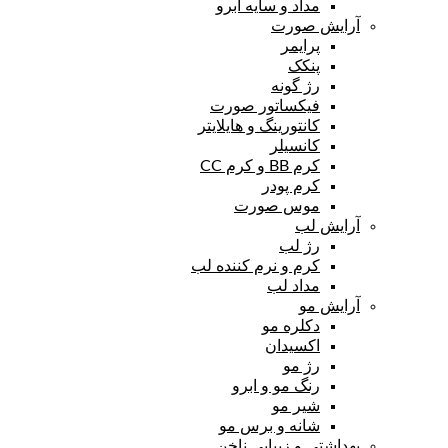
مداد و سایه ابرو
آرایش صورت
پرایمر
پنکک
رژ گونه
فیکساتور صورت
کانتورینگ و هایلایتر
کانسیلر
کرم BB و کرم CC
کرم پودر
موس صورت
آرایش لب
رژ لب
کرم و نرم کننده لب
مداد لب
آرایش مو
دکلره مو
اکسیدان
رژ مو
رنگ مو و ابرو
شیر مو
شانه و برس مو
بهداشتی و زیبایی ناخن