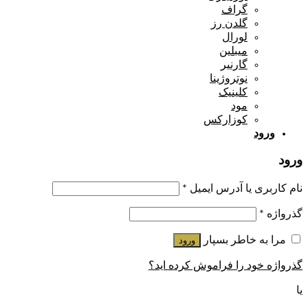
گراف
گلدن رز
لورال
میبلین
گارنیر
نوتروژینا
کلینیک
مود
کوزارکس
ورود
ورود
نام کاربری یا آدرس ایمیل
*
گذرواژه
*
مرا به خاطر بسپار
ورود
گذرواژه خود را فراموش کرده اید؟
یا